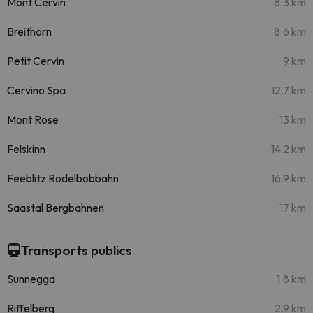
Mont Cervin
8.3 km
Breithorn
8.6 km
Petit Cervin
9 km
Cervino Spa
12.7 km
Mont Rose
13 km
Felskinn
14.2 km
Feeblitz Rodelbobbahn
16.9 km
Saastal Bergbahnen
17 km
Transports publics
Sunnegga
1.8 km
Riffelberg
2.9 km