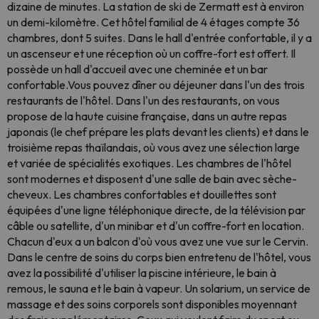
dizaine de minutes. La station de ski de Zermatt est à environ
un demi-kilomètre. Cet hôtel familial de 4 étages compte 36
chambres, dont 5 suites. Dans le hall d'entrée confortable, il y a
un ascenseur et une réception où un coffre-fort est offert. Il
possède un hall d'accueil avec une cheminée et un bar
confortable.Vous pouvez dîner ou déjeuner dans l'un des trois
restaurants de l'hôtel. Dans l'un des restaurants, on vous
propose de la haute cuisine française, dans un autre repas
japonais (le chef prépare les plats devant les clients) et dans le
troisième repas thaïlandais, où vous avez une sélection large
et variée de spécialités exotiques. Les chambres de l'hôtel
sont modernes et disposent d'une salle de bain avec sèche-
cheveux. Les chambres confortables et douillettes sont
équipées d'une ligne téléphonique directe, de la télévision par
câble ou satellite, d'un minibar et d'un coffre-fort en location.
Chacun d'eux a un balcon d'où vous avez une vue sur le Cervin.
Dans le centre de soins du corps bien entretenu de l'hôtel, vous
avez la possibilité d'utiliser la piscine intérieure, le bain à
remous, le sauna et le bain à vapeur. Un solarium, un service de
massage et des soins corporels sont disponibles moyennant