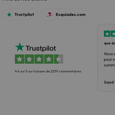
Trustpilot
Esquiades.com
que du
Nous 
pour 
somme
4.4 sur 5 sur la base de 2239 commentaires
Sand