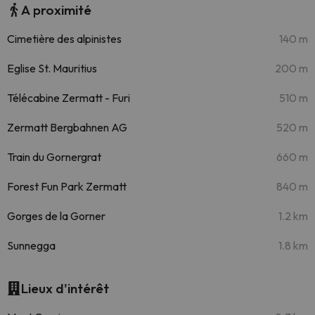
A proximité
Cimetière des alpinistes
140 m
Eglise St. Mauritius
200 m
Télécabine Zermatt - Furi
510 m
Zermatt Bergbahnen AG
520 m
Train du Gornergrat
660 m
Forest Fun Park Zermatt
840 m
Gorges de la Gorner
1.2 km
Sunnegga
1.8 km
Lieux d'intérêt