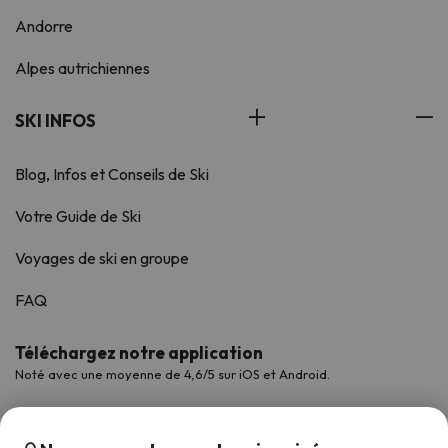
Andorre
Alpes autrichiennes
SKI INFOS
Blog, Infos et Conseils de Ski
Votre Guide de Ski
Voyages de ski en groupe
FAQ
Téléchargez notre application
Noté avec une moyenne de 4,6/5 sur iOS et Android.