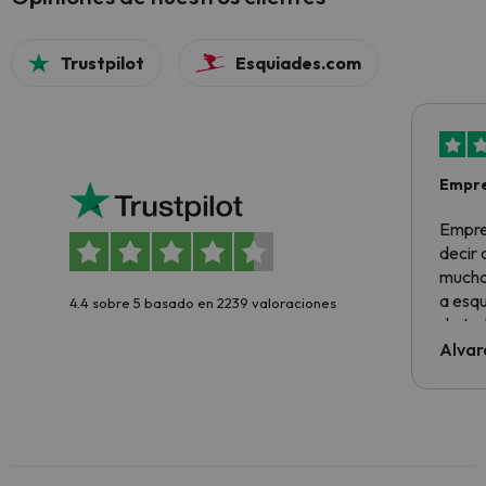
Trustpilot
Esquiades.com
Empre
Empre
decir
muchas
a esqu
4.4 sobre 5 basado en 2239 valoraciones
de tod
al cli
Alvar
he ten
culpa 
inmobi
y un t
cancel