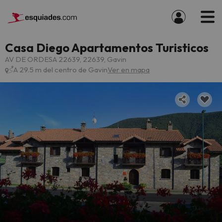
Casa Diego Apartamentos Turisticos
AV DE ORDESA 22639, 22639, Gavin
A 29.5 m del centro de Gavin
Ver en mapa