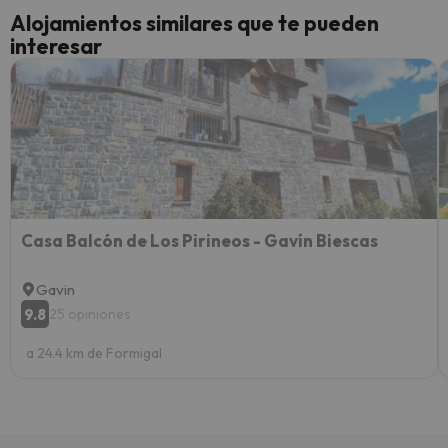
cance
Alojamientos similares que te pueden
perfe
interesar
diner
Recom
vacaci
esquia
extra
yo.
Casa Balcón de Los Pirineos - Gavín Biescas
Gavin
9.8
25 opiniones
a 24.4 km de Formigal