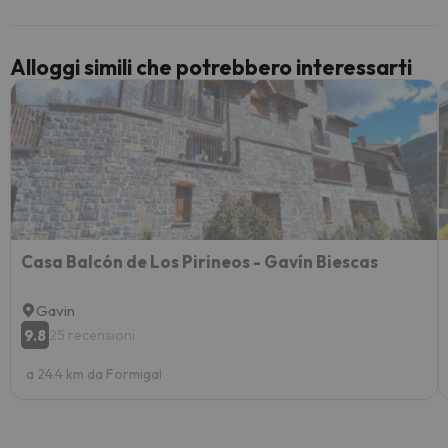
paghi 
Alloggi simili che potrebbero interessarti
Casa Balcón de Los Pirineos - Gavín Biescas
Gavin
9.8
25 recensioni
a 24.4 km da Formigal