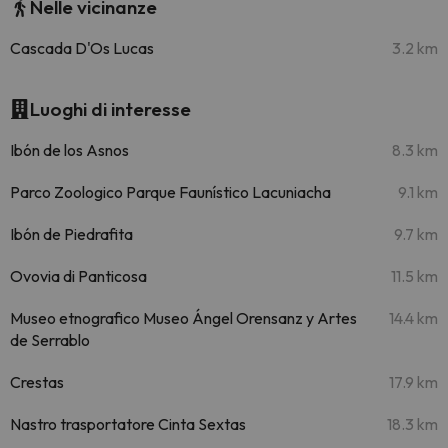
Nelle vicinanze
Cascada D'Os Lucas
3.2 km
Luoghi di interesse
Ibón de los Asnos
8.3 km
Parco Zoologico Parque Faunístico Lacuniacha
9.1 km
Ibón de Piedrafita
9.7 km
Ovovia di Panticosa
11.5 km
Museo etnografico Museo Ángel Orensanz y Artes
14.4 km
de Serrablo
Crestas
17.9 km
Nastro trasportatore Cinta Sextas
18.3 km