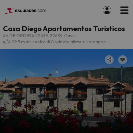
Casa Diego Apartamentos Turisticos
AV DE ORDESA 22639, 22639, Gavin
A 29.5 m dal centro di Gavin
Visualizza sulla mappa