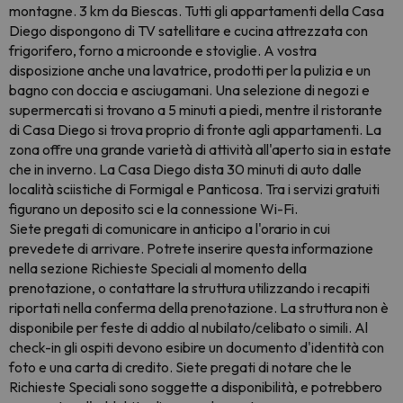
montagne. 3 km da Biescas. Tutti gli appartamenti della Casa
Diego dispongono di TV satellitare e cucina attrezzata con
frigorifero, forno a microonde e stoviglie. A vostra
disposizione anche una lavatrice, prodotti per la pulizia e un
bagno con doccia e asciugamani. Una selezione di negozi e
supermercati si trovano a 5 minuti a piedi, mentre il ristorante
di Casa Diego si trova proprio di fronte agli appartamenti. La
zona offre una grande varietà di attività all'aperto sia in estate
che in inverno. La Casa Diego dista 30 minuti di auto dalle
località sciistiche di Formigal e Panticosa. Tra i servizi gratuiti
figurano un deposito sci e la connessione Wi-Fi.
Siete pregati di comunicare in anticipo a l'orario in cui
prevedete di arrivare. Potrete inserire questa informazione
nella sezione Richieste Speciali al momento della
prenotazione, o contattare la struttura utilizzando i recapiti
riportati nella conferma della prenotazione. La struttura non è
disponibile per feste di addio al nubilato/celibato o simili. Al
check-in gli ospiti devono esibire un documento d'identità con
foto e una carta di credito. Siete pregati di notare che le
Richieste Speciali sono soggette a disponibilità, e potrebbero