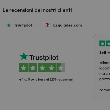
Le recensioni dei nostri clienti
Trustpilot
Esquiades.com
Setti
Allora
locali
ma ci 
prezzo
4.4 su 5 sulla base di 2239 recensioni
nostra 
econom
roman
costre
voluto
per 6 g