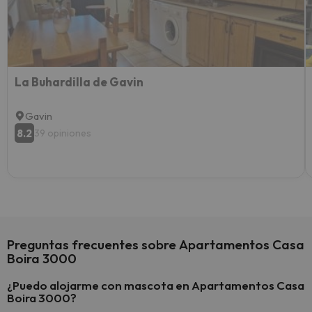
extra
yo.
La Buhardilla de Gavin
Gavin
8.2
39 opiniones
Preguntas frecuentes sobre Apartamentos Casa
Boira 3000
¿Puedo alojarme con mascota en Apartamentos Casa
Boira 3000?