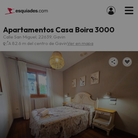
Apartamentos Casa Boira 3000
Calle San Miguel, 22639, Gavin
A 82.6 m del centro de Gavin
Ver en mapa