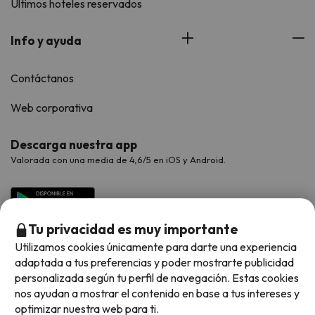
Últimos hoteles reservados
Info y ayuda
Contáctanos
Web corporativa
Descarga nuestra app
Valorada con una media de 4,6/5 en iOS y Android.
Tu privacidad es muy importante
Utilizamos cookies únicamente para darte una experiencia
adaptada a tus preferencias y poder mostrarte publicidad
personalizada según tu perfil de navegación. Estas cookies
nos ayudan a mostrar el contenido en base a tus intereses y
optimizar nuestra web para ti.
Métodos de pago disponibles