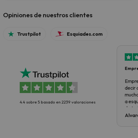
Opiniones de nuestros clientes
Trustpilot
Esquiades.com
Empre
Empre
decir
muchas
a esqu
4.4 sobre 5 basado en 2239 valoraciones
de tod
al cli
Alvar
he ten
culpa 
inmobi