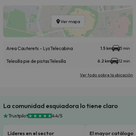
Ver mapa
Area Cauterets - Lys
Telecabina
1.5 km
5 min
Telesilla pie de pistas
Telesilla
6.2 km
12 min
Ver todo sobre la ubicación
La comunidad esquiadora lo tiene claro
Trustpilot
4.4/5
Líderes en el sector
El mayor catálogo