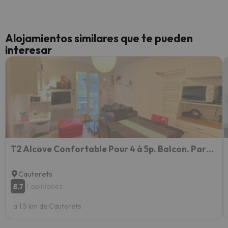
y un t
cancel
cance
Alojamientos similares que te pueden
perfe
interesar
diner
Recom
vacaci
esquia
extra
yo.
T2 Alcove Confortable Pour 4 à 5p. Balcon. Parking
Cauterets
8.7
7 opiniones
a 1.5 km de Cauterets