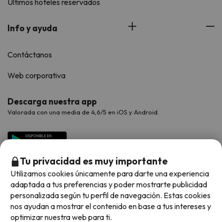
Últimos hoteles reservados
Info y ayuda
Contáctanos
Web corporativa
Descarga nuestra app
Valorada con una media de 4,6/5 en iOS y Android.
Tu privacidad es muy importante
Utilizamos cookies únicamente para darte una experiencia
adaptada a tus preferencias y poder mostrarte publicidad
personalizada según tu perfil de navegación. Estas cookies
nos ayudan a mostrar el contenido en base a tus intereses y
optimizar nuestra web para ti.
Métodos de pago disponibles