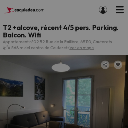
T2 +alcove, récent 4/5 pers. Parking.
Balcon. Wifi
Appartement n°02 52 Rue de la Raillère, 65110, Cauterets
A 568 m del centro de Cauterets
Ver en mapa