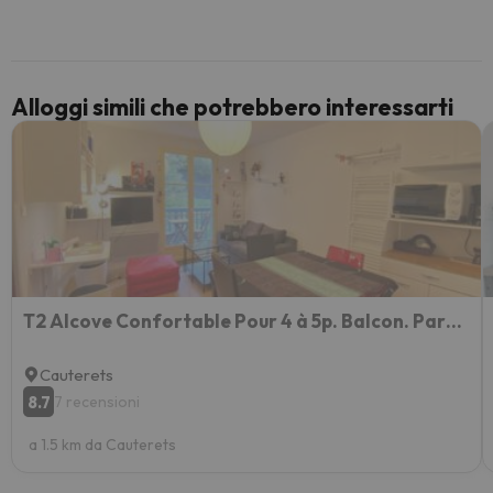
per 6 g
paghi 
Alloggi simili che potrebbero interessarti
T2 Alcove Confortable Pour 4 à 5p. Balcon. Parking
Cauterets
8.7
7 recensioni
a 1.5 km da Cauterets