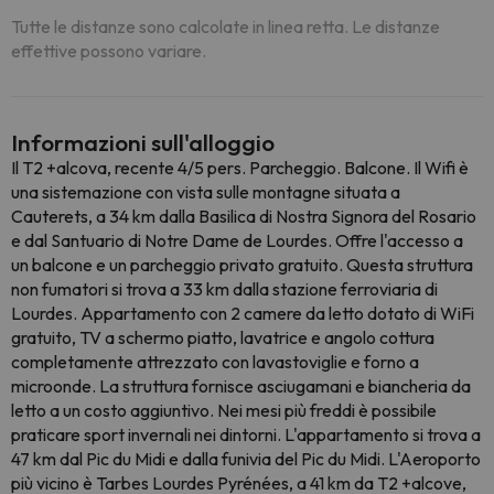
Tutte le distanze sono calcolate in linea retta. Le distanze
effettive possono variare.
Informazioni sull'alloggio
Il T2 +alcova, recente 4/5 pers. Parcheggio. Balcone. Il Wifi è
una sistemazione con vista sulle montagne situata a
Cauterets, a 34 km dalla Basilica di Nostra Signora del Rosario
e dal Santuario di Notre Dame de Lourdes. Offre l'accesso a
un balcone e un parcheggio privato gratuito. Questa struttura
non fumatori si trova a 33 km dalla stazione ferroviaria di
Lourdes. Appartamento con 2 camere da letto dotato di WiFi
gratuito, TV a schermo piatto, lavatrice e angolo cottura
completamente attrezzato con lavastoviglie e forno a
microonde. La struttura fornisce asciugamani e biancheria da
letto a un costo aggiuntivo. Nei mesi più freddi è possibile
praticare sport invernali nei dintorni. L'appartamento si trova a
47 km dal Pic du Midi e dalla funivia del Pic du Midi. L'Aeroporto
più vicino è Tarbes Lourdes Pyrénées, a 41 km da T2 +alcove,