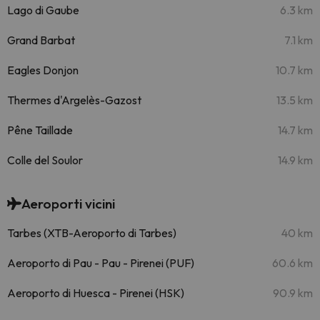
Lago di Gaube
6.3 km
Grand Barbat
7.1 km
Eagles Donjon
10.7 km
Thermes d'Argelès-Gazost
13.5 km
Pêne Taillade
14.7 km
Colle del Soulor
14.9 km
Aeroporti vicini
Tarbes (XTB-Aeroporto di Tarbes)
40 km
Aeroporto di Pau - Pau - Pirenei (PUF)
60.6 km
Aeroporto di Huesca - Pirenei (HSK)
90.9 km