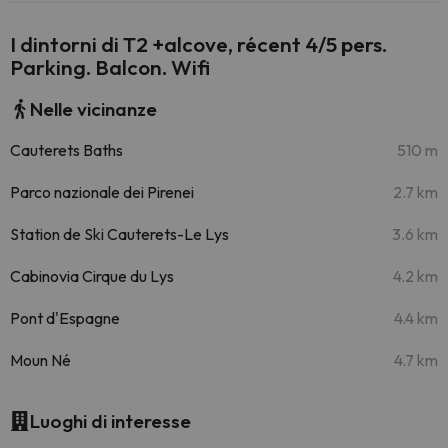
I dintorni di T2 +alcove, récent 4/5 pers.
Parking. Balcon. Wifi
Nelle vicinanze
Cauterets Baths
510 m
Parco nazionale dei Pirenei
2.7 km
Station de Ski Cauterets-Le Lys
3.6 km
Cabinovia Cirque du Lys
4.2 km
Pont d'Espagne
4.4 km
Moun Né
4.7 km
Luoghi di interesse