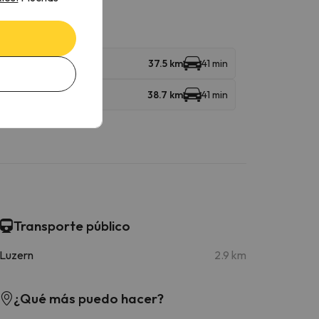
inalp
37.5 km
41 min
38.7 km
41 min
Transporte público
Luzern
2.9 km
¿Qué más puedo hacer?