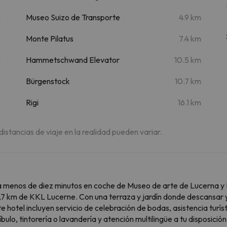
m
Museo Suizo de Transporte
4.9 km
m
Monte Pilatus
7.4 km
m
Hammetschwand Elevator
10.5 km
m
Bürgenstock
10.7 km
m
Rigi
16.1 km
 distancias de viaje en la realidad pueden variar.
a menos de diez minutos en coche de Museo de arte de Lucerna y 
 6,7 km de KKL Lucerne. Con una terraza y jardín donde descansar
ste hotel incluyen servicio de celebración de bodas, asistencia turí
ulo, tintorería o lavandería y atención multilingüe a tu disposición