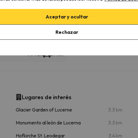
Aceptar y ocultar
Standseilbahn Engelberg Gersch
37.4 km
40 min
Rechazar
Engelberg Brunni
37.6 km
41 min
44.4 km
57 min
Lugares de interés
m
Glacier Garden of Lucerne
3.3 km
m
Monumento al león de Lucerna
3.3 km
m
Hofkirche St. Leodegar
3.4 km