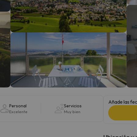
 el norte. En cuanto encuentre su brújula vuelve.
Añade las fec
Personal
Servicios
Excelente
Muy bien
Ubicación y