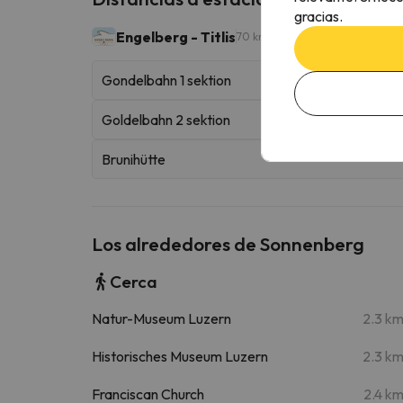
gracias.
Engelberg - Titlis
70 km esquiables
Gondelbahn 1 sektion
Goldelbahn 2 sektion
Brunihütte
Los alrededores de Sonnenberg
Cerca
Natur-Museum Luzern
2.3 k
Historisches Museum Luzern
2.3 k
Franciscan Church
2.4 k