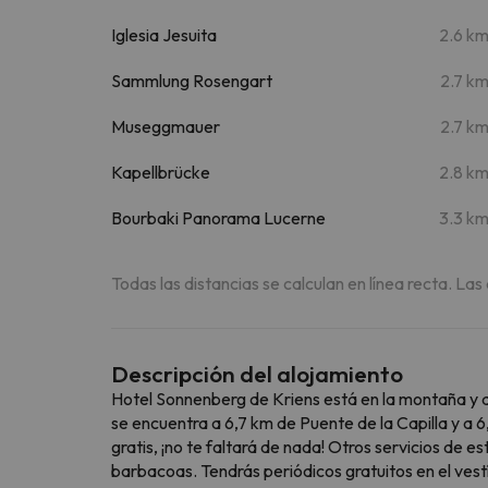
Iglesia Jesuita
2.6 k
Sammlung Rosengart
2.7 k
Museggmauer
2.7 k
Kapellbrücke
2.8 k
Bourbaki Panorama Lucerne
3.3 k
Todas las distancias se calculan en línea recta. Las
Descripción del alojamiento
Hotel Sonnenberg de Kriens está en la montaña y 
se encuentra a 6,7 km de Puente de la Capilla y a
gratis, ¡no te faltará de nada! Otros servicios de e
barbacoas. Tendrás periódicos gratuitos en el vestíb