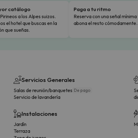
yor catálogo
Paga a tu ritmo
Pirineos a los Alpes suizos.
Reserva con una señal mínima 
s el hotel que buscas en la
abona el resto cómodamente.
ón que sueñas.
Servicios Generales
Salas de reunión/banquetes
S
De pago
Servicio de lavandería
di
Instalaciones
Jardín
Mi
Terraza
Zona de juegos