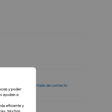
saje a través del
apartado de contacto
ncias y poder
os ayudan a
ás eficiente y
ies.
Muchas