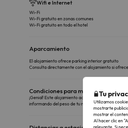
Wifi e Internet
Wi-Fi
Wi-Fi gratuito en zonas comunes
Wi-Fi gratuito en todo el hotel
Aparcamiento
El alojamiento ofrece parking interior gratuito
Consulta directamente con el alojamiento si ofrecen
Condiciones para mascotas
Tu priva
¡Genial! Este alojamiento admite mascotas. Para c
Utilizamos cookie
informando del peso de tu mascota.
mostrarte publici
mostrar el conten
Al hacer clic en 
Distancias a estaciones de esquí ce
relevante. Si nec