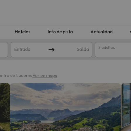
Hoteles
Info de pista
Actualidad
2 adultos
Entrada
Salida
centro de Lucerna
Ver en mapa
que coincida con tu búsqueda. Prueba a modificar el destino.