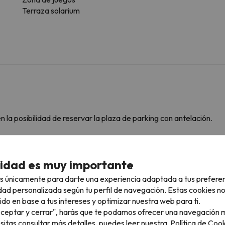
Terraza solarium
 la posibilidad de reservar la plaza de parking con antelación.
cidad es muy importante
onsultar sus condiciones es imprescindible que nos mandes un men
s únicamente para darte una experiencia adaptada a tus prefere
dad personalizada según tu perfil de navegación. Estas cookies n
ido en base a tus intereses y optimizar nuestra web para ti.
"Aceptar y cerrar", harás que te podamos ofrecer una navegación m
rcanas
esitas consultar más detalles, puedes leer nuestra
Política de Cook