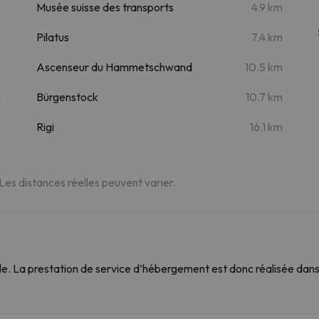
m
Musée suisse des transports
4.9 km
m
Pilatus
7.4 km
m
Ascenseur du Hammetschwand
10.5 km
m
Bürgenstock
10.7 km
m
Rigi
16.1 km
 Les distances réelles peuvent varier.
. La prestation de service d’hébergement est donc réalisée dans 