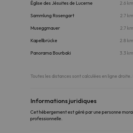
Église des Jésuites de Lucerne
2.6 k
Sammlung Rosengart
2.7 k
Museggmauer
2.7 k
Kapellbrücke
2.8 k
Panorama Bourbaki
3.3 k
Toutes les distances sont calculées en ligne droite.
Informations juridiques
Cet hébergement est géré par une personne morale
professionnelle.