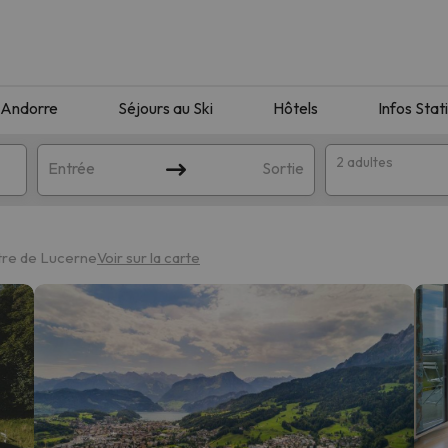
Andorre
Séjours au Ski
Hôtels
Infos Stat
2 adultes
Entrée
Sortie
tre de Lucerne
Voir sur la carte
orrespondant à votre recherche. Essayez de modifier la destinatio