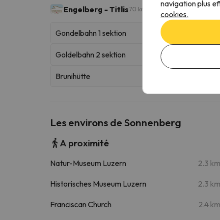
navigation plus ef
Engelberg - Titlis
70 km skiables
cookies.
Gondelbahn 1 sektion
Goldelbahn 2 sektion
Brunihütte
Les environs de Sonnenberg
A proximité
Natur-Museum Luzern
2.3 k
Historisches Museum Luzern
2.3 k
Franciscan Church
2.4 k