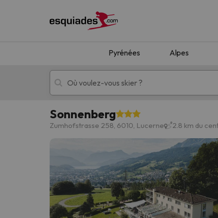
Pyrénées
Alpes
Sonnenberg
Séjours au ski
Séjours montagne
Zumhofstrasse 258, 6010, Lucerne
2.8 km du cen
Oups, nous n'avons pas trouvé de résultats c