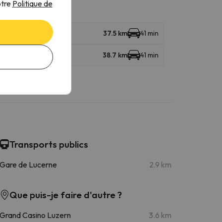
otre
Politique de
inalp
37.5 km
41 min
38.7 km
41 min
Transports publics
Gare de Lucerne
2.9 km
Que puis-je faire d'autre ?
Grand Casino Luzern
3.6 km