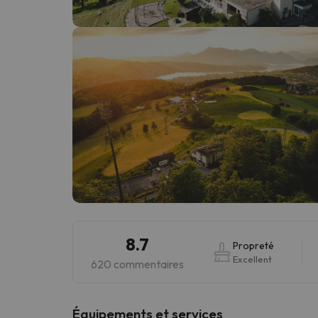
Il semble que notre chercheur se soit égaré. Dè
8.7
Propreté
Excellent
620 commentaires
​Équipements et services