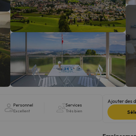
s qu'il aura retrouvé sa boussole, il reviendra.
Ajouter des da
Personnel
Services
Excellent
Très bien
Sél
Emplacemen