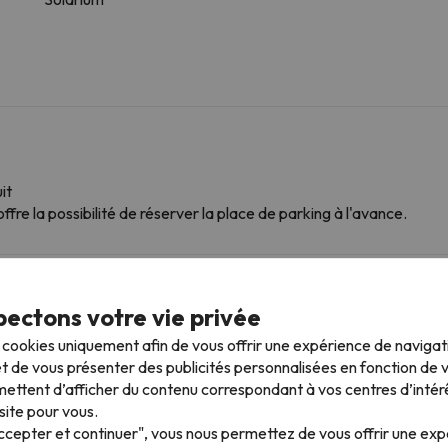
it
ffre la possibilité de réserver la place de parking à l'avance.
mpagnie
ectons votre vie privée
Pour consulter ses conditions, il est indispensable que vous nou
s cookies uniquement afin de vous offrir une expérience de naviga
t de vous présenter des publicités personnalisées en fonction de vo
ettent d’afficher du contenu correspondant à vos centres d’intér
site pour vous.
 plus proches
Accepter et continuer", vous nous permettez de vous offrir une ex