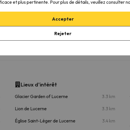
ficace et plus pertinente. Pour plus de détails, veuillez consulter n
Accepter
Standseilbahn Engelberg Gersch
37.4 km
40 min
Engelberg Brunni
37.6 km
41 min
Rejeter
44.4 km
57 min
Lieux d'intérêt
m
Glacier Garden of Lucerne
3.3 km
m
Lion de Lucerne
3.3 km
m
Église Saint-Léger de Lucerne
3.4 km