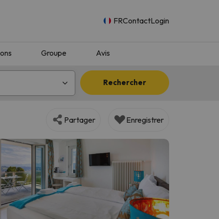
FR
Contact
Login
ions
Groupe
Avis
Rechercher
Partager
Enregistrer
n.