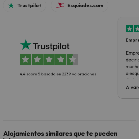
Trustpilot
Esquiades.com
Empre
Empre
decir
muchas
a esqu
4.4 sobre 5 basado en 2239 valoraciones
de tod
al cli
Alvar
he ten
culpa 
inmobi
y un t
cancel
cance
Alojamientos similares que te pueden
perfe