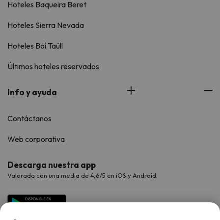
Hoteles Baqueira Beret
Hoteles Sierra Nevada
Hoteles Boí Taüll
Últimos hoteles reservados
Info y ayuda
Contáctanos
Web corporativa
Descarga nuestra app
Valorada con una media de 4,6/5 en iOS y Android.