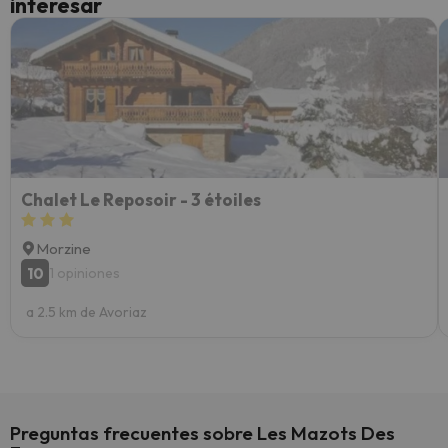
interesar
diner
Recom
vacaci
esquia
extra
yo.
Chalet Le Reposoir - 3 étoiles
Morzine
10
1 opiniones
a 2.5 km de Avoriaz
Preguntas frecuentes sobre Les Mazots Des