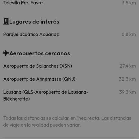
Telesilla Pre-Favre
3.5 km
Lugares de interés
Parque acuático Aquariaz
6.8 km
Aeropuertos cercanos
Aeropuerto de Sallanches (XSN)
27.4 km
Aeropuerto de Annemasse (QNJ)
32.3 km
Lausana (QLS-Aeropuerto de Lausana-
39.3 km
Blécherette)
Todas las distancias se calculan en línea recta. Las distancias
de viaje en la realidad pueden variar.