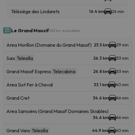
Télésiège des Lindarets
16.4 km
26 min
Le Grand Massif
265 km esquiables
Area Morillon (Domaine du Grand Massif)
23.5 km
29 min
Saix
Telesilla
26.3 km
33 min
Grand Massif Express
Telecabina
26.8 km
33 min
Area Sixt Fer à Cheval
33.1 km
40 min
Grand Cret
34.6 km
46 min
Area Samoëns (Grand Massif Domaines Skiables)
34.6 km
46 min
Grand Vans
Telesilla
44.9 km
60 min