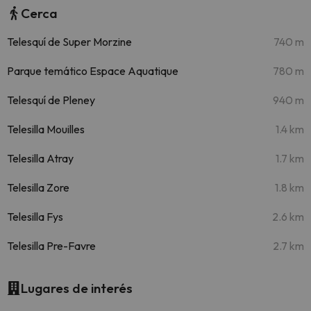
Cerca
Telesquí de Super Morzine
740 m
Parque temático Espace Aquatique
780 m
Telesquí de Pleney
940 m
Telesilla Mouilles
1.4 km
Telesilla Atray
1.7 km
Telesilla Zore
1.8 km
Telesilla Fys
2.6 km
Telesilla Pre-Favre
2.7 km
Lugares de interés