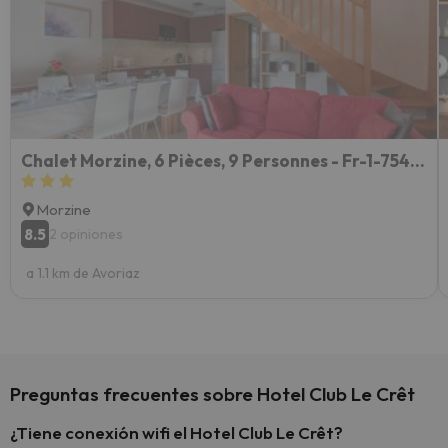
vacaci
esquia
extra
yo.
Chalet Morzine, 6 Pièces, 9 Personnes - Fr-1-754-12
Morzine
8.5
2 opiniones
a 1.1 km de Avoriaz
Preguntas frecuentes sobre Hotel Club Le Crêt
¿Tiene conexión wifi el Hotel Club Le Crêt?