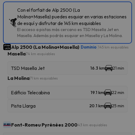
Con el forfait de Alp 2500 (La
Molina+Masella) puedes esquiar en varias estaciones
de esquí y disfrutar de 145 km esquiables
El acceso a pistas más cercano es TSD Masella Jet en
Masella. Además podrás esquiar en Masella y La Molina.
Alp 2500 (La Molina+Masella)
Dominio
145 km esquiables
Masella
74 km esquiables
TSD Masella Jet
16.3 km
21 min
La Molina
71 km esquiables
Edificio Telecabina
19.1 km
22 min
Pista Llarga
20.1 km
25 min
Font-Romeu Pyrénées 2000
43 km esquiables