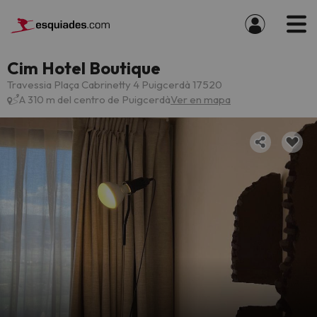
Cim Hotel Boutique
Travessia Plaça Cabrinetty 4 Puigcerdà 17520
A 310 m del centro de Puigcerdà
Ver en mapa