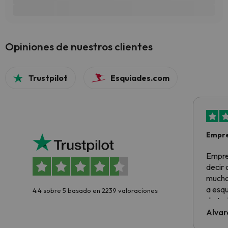
Opiniones de nuestros clientes
Trustpilot
Esquiades.com
Empre
Empre
decir
muchas
a esqu
4.4 sobre 5 basado en 2239 valoraciones
de tod
al cli
Alvar
he ten