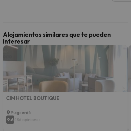
culpa 
inmobi
y un t
cancel
cance
Alojamientos similares que te pueden
perfe
interesar
diner
Recom
vacaci
esquia
extra
yo.
CIM HOTEL BOUTIQUE
Puigcerdà
9.6
486 opiniones