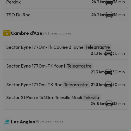
Perdrix
24.1 km
36 min
TSD Du Roc
24.1 km
36 min
Cambre d'Aze
24 km esquiables
Sector Eyne 1770m-Tk Coulée d' Eyne
Telearrastre
21.3 km
30 min
Sector Eyne 1770m-TK fount
Telearrastre
21.3 km
30 min
Sector Eyne 1770m-TK Roc
Telearrastre
21.3 km
30 min
Sector St Pierre 1640m-Telesilla Mouli
Telesilla
24.8 km
33 min
Les Angles
55 km esquiables