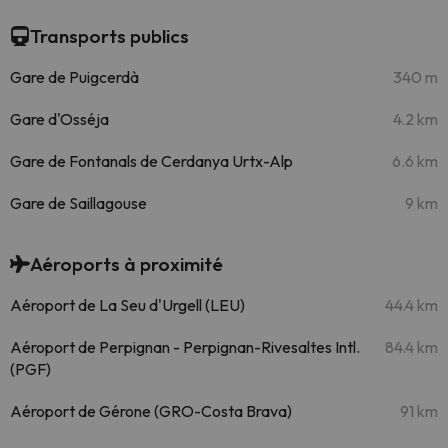
Transports publics
Gare de Puigcerdà
340 m
Gare d'Osséja
4.2 km
Gare de Fontanals de Cerdanya Urtx-Alp
6.6 km
Gare de Saillagouse
9 km
Aéroports à proximité
Aéroport de La Seu d'Urgell (LEU)
44.4 km
Aéroport de Perpignan - Perpignan-Rivesaltes Intl.
84.4 km
(PGF)
Aéroport de Gérone (GRO-Costa Brava)
91 km