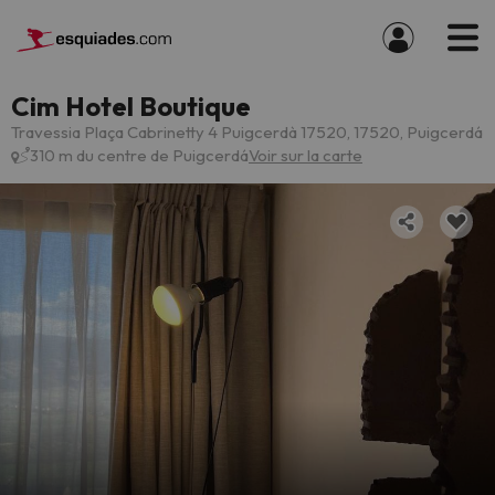
Cim Hotel Boutique
Travessia Plaça Cabrinetty 4 Puigcerdà 17520, 17520, Puigcerdá
310 m du centre de Puigcerdá
Voir sur la carte