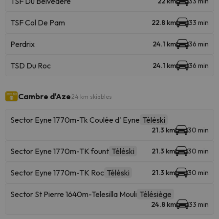
TSF Du Belvedere
22 km
33 min
TSF Col De Pam
22.8 km
33 min
Perdrix
24.1 km
36 min
TSD Du Roc
24.1 km
36 min
Cambre d'Aze
24 km skiables
Sector Eyne 1770m-Tk Coulée d' Eyne
Téléski
21.3 km
30 min
Sector Eyne 1770m-TK fount
Téléski
21.3 km
30 min
Sector Eyne 1770m-TK Roc
Téléski
21.3 km
30 min
Sector St Pierre 1640m-Telesilla Mouli
Télésiège
24.8 km
33 min