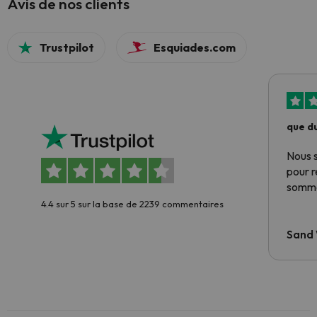
Avis de nos clients
Trustpilot
Esquiades.com
que du
Nous 
pour 
somme
4.4 sur 5 sur la base de 2239 commentaires
Sand