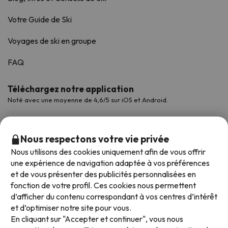
Votre Guide de Ski
Voyages de ski en groupe
FAQ
Téléchargez notre application
Noté avec une moyenne de 4,6/5 sur iOS et Android.
Nous respectons votre vie privée
Nous utilisons des cookies uniquement afin de vous offrir
une expérience de navigation adaptée à vos préférences
et de vous présenter des publicités personnalisées en
fonction de votre profil. Ces cookies nous permettent
d’afficher du contenu correspondant à vos centres d’intérêt
et d’optimiser notre site pour vous.
Modes de paiement disponibles
En cliquant sur "Accepter et continuer", vous nous