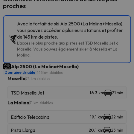
proches
Avec le forfait de ski Alp 2500 (La Molina+Masella),
vous pouvez accéder à plusieurs stations et profiter
de 145 km de pistes.
L'accès le plus proche aux pistes est TSD Masella Jet à
Masella. Vous pouvez également skier à Masella et La
Molina .
Alp 2500 (La Molina+Masella)
Domaine skiable
145 km skiables
Masella
74 km skiables
TSD Masella Jet
16.3 km
21 min
La Molina
71 km skiables
Edificio Telecabina
19.1 km
22 min
Pista Llarga
20.1 km
25 min