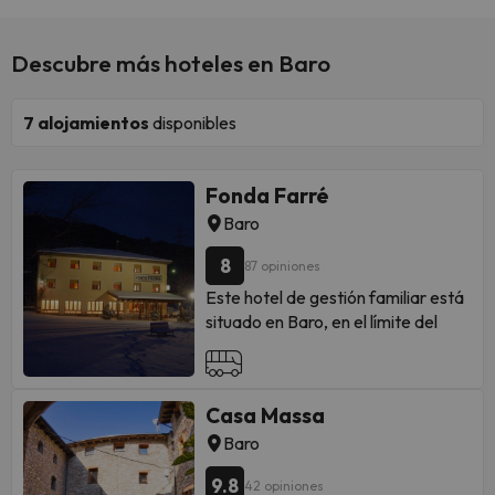
Descubre más hoteles en Baro
7
alojamientos
disponibles
Fonda Farré
Baro
8
87 opiniones
Este hotel de gestión familiar está
situado en Baro, en el límite del
Parque Nacional de Aigüestortes.
Ofrece Wi-Fi gratuita y sus
habitaciones tienen bonitas vistas
Casa Massa
al campo y TV de pantalla plana.
El restaurante del Fonda Farré
Baro
sirve cocina típica de Pallaresa,
9.8
42 opiniones
como trucha y ternera. Se ofrece