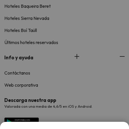
Hoteles Baqueira Beret
Hoteles Sierra Nevada
Hoteles Boí Taüll
Últimos hoteles reservados
Info y ayuda
Contáctanos
Web corporativa
Descarga nuestra app
Valorada con una media de 4,6/5 en iOS y Android.