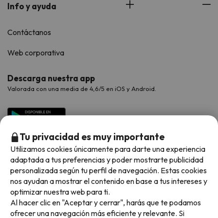
Info y ayuda
Contáctanos
Web corporativa
Descarga nuestra app
Valorada con una media de 4,6/5 en iOS y Android.
Tu privacidad es muy importante
Utilizamos cookies únicamente para darte una experiencia
adaptada a tus preferencias y poder mostrarte publicidad
personalizada según tu perfil de navegación. Estas cookies
nos ayudan a mostrar el contenido en base a tus intereses y
optimizar nuestra web para ti.
Métodos de pago disponibles
Al hacer clic en "Aceptar y cerrar", harás que te podamos
ofrecer una navegación más eficiente y relevante. Si