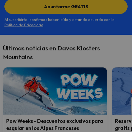
Apuntarme GRATIS
Al suscribirte, confirmas haber leído y estar de acuerdo con la
Política de Privacidad
.
Últimas noticias en Davos Klosters
Mountains
Pow Weeks - Descuentos exclusivos para
Reserv
esquiar en los Alpes Franceses
gratis