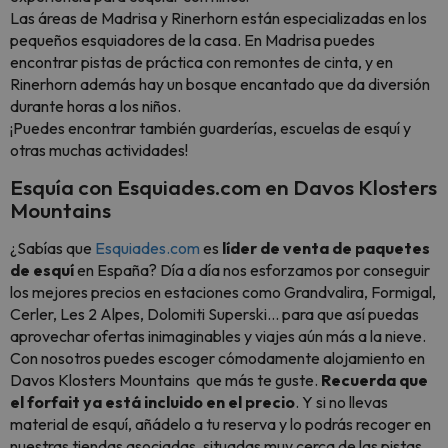
Las áreas de Madrisa y Rinerhorn están especializadas en los
pequeños esquiadores de la casa. En Madrisa puedes
encontrar pistas de práctica con remontes de cinta, y en
Rinerhorn además hay un bosque encantado que da diversión
durante horas a los niños.
¡Puedes encontrar también guarderías, escuelas de esquí y
otras muchas actividades!
Esquía con Esquiades.com en Davos Klosters
Mountains
¿Sabías que
Esquiades.com
es
líder de venta de paquetes
de esquí
en España? Día a día nos esforzamos por conseguir
los mejores precios en estaciones como Grandvalira, Formigal,
Cerler, Les 2 Alpes, Dolomiti Superski... para que así puedas
aprovechar ofertas inimaginables y viajes aún más a la nieve.
Con nosotros puedes escoger cómodamente alojamiento en
Davos Klosters Mountains que más te guste.
Recuerda que
el forfait ya está incluido en el precio
. Y si no llevas
material de esquí, añádelo a tu reserva y lo podrás recoger en
nuestras tiendas asociadas, situadas muy cerca de las pistas.