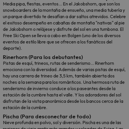
Media pipa, fiestas, eventos... En el Jakobshorn, que son los
snowboarders de la montaña de ensueño, una media tubería y
un parque divertido te desafían a dar saltos atrevidos. Celebre
el exitoso desempeño en cabañas de montaña "nativas" al pie
de Jakobshorn o relájese y disfrute del sol en una tumbona. El
Free Ski Open se lleva a cabo en Bolgen (uno de los diversos
eventos de estilo libre que se ofrecen a los fanáticos del
deporte).
Rinerhorn (Para los debutantes)
Pistas de esquí, trineos, rutas de senderismo... Rinerhorn
emociona con la diversidad. Además de varias pistas de esquí,
hay una carrera de trineo de 3,5 km, también abierta dos
noches a la semana para los románticos. Una hermosa ruta de
senderismo de invierno conduce a los paseantes desde la
estación de la cumbre hasta el valle. Y los adoradores del sol
disfrutan de la vista panorámica desde los bancos cerca de la
estación de la cumbre.
Pischa (Para desconectar de todo)
Nieve profunda en polvo, sol y diversión. Pischa es una de las
regiones de viaje gratis más grandes y soleadas de Suiza. Las