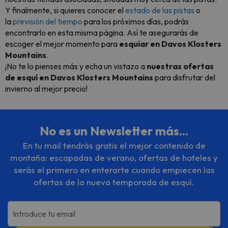
Y finalmente, si quieres conocer el
estado de las pistas
o
la
previsión del tiempo
para los próximos días, podrás
encontrarlo en esta misma página. Así te asegurarás de
escoger el mejor momento para
esquiar en Davos Klosters
Mountains
.
¡No te lo pienses más y echa un vistazo a
nuestras ofertas
de esquí en Davos Klosters Mountains
para disfrutar del
invierno al mejor precio!
No es un Newsletter más...
En tu mail tendrás gratis el mejor contenido de
montaña: escapadas de verano, ofertas de hoteles y
serás el primero en enterarte cuando empiecen las
ofertas de la nueva temporada de esquí.
Introduce tu email