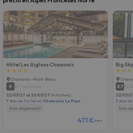
precio en Alpes Franceses Norte
Hôtel Les Aiglons Chamonix
Big Sky
Chamonix-Mont-Blanc
Chamo
9
8.7
627 opiniones
3372
22/03/27 al 26/03/27
(4 noches)
22/03/2
3 días de forfait en
Chamonix Le Pass
3 días de
Solo alojamiento
Solo al
471 €
/pers.