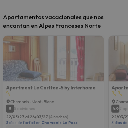
Apartamentos vacacionales que nos
encantan en Alpes Franceses Norte
Apartment Le Carlton-5 by Interhome
Apartm
Chamonix-Mont-Blanc
Chamo
5
4.9
5 opiniones
7 op
22/03/27 al 26/03/27
(4 noches)
22/03/2
3 días de forfait en
Chamonix Le Pass
3 días de