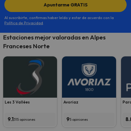
Apuntarme GRATIS
Al suscribirte, confirmas haber leído y estar de acuerdo con la
Política de Privacidad
.
Estaciones mejor valoradas en Alpes
Franceses Norte
Les 3 Vallées
Avoriaz
Para
9.1
9
8.
315 opiniones
5 opiniones