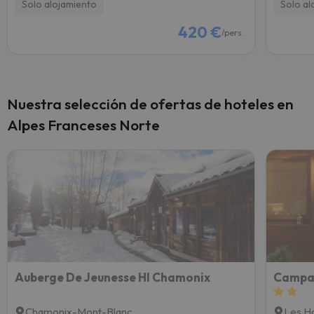
Solo alojamiento
Solo al
420 €
/pers.
Nuestra selección de ofertas de hoteles en
Alpes Franceses Norte
Auberge De Jeunesse HI Chamonix
Campa
Chamonix-Mont-Blanc
Les H