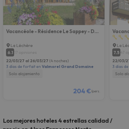
Vacancéole - Résidence Le Sappey - Doucy - Valmorel
Vacanc
La Léchère
La Lé
6.1
7.5
17 opiniones
47 o
22/03/27 al 26/03/27
(4 noches)
22/03/2
3 días de forfait en
Valmorel Grand Domaine
3 días de
Solo alojamiento
Solo al
204 €
/pers.
Los mejores hoteles 4 estrellas calidad /