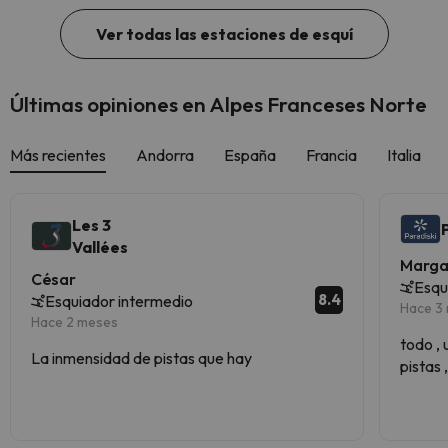
Ver todas las estaciones de esquí
Últimas opiniones en Alpes Franceses Norte
Más recientes
Andorra
España
Francia
Italia
Les 3
Vallées
Marga
César
Esqu
8.4
Esquiador intermedio
Hace 3
Hace 2 meses
todo , 
La inmensidad de pistas que hay
pistas 
entorn