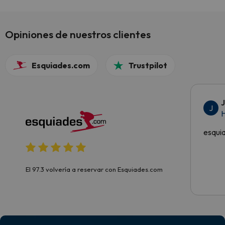
Opiniones de nuestros clientes
Esquiades.com
Trustpilot
J
H
esqui
El 97.3 volvería a reservar con Esquiades.com