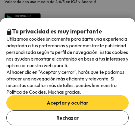
Valorada con una media de 4,6/5 en iOS y Android.
Tu privacidad es muy importante
Utilizamos cookies únicamente para darte una experiencia
adaptada a tus preferencias y poder mostrarte publicidad
personalizada según tu perfil de navegación. Estas cookies
nos ayudan a mostrar el contenido en base a tus intereses y
optimizar nuestra web para ti.
Métodos de pago disponibles
Al hacer clic en "Aceptar y cerrar", harás que te podamos
ofrecer una navegación más eficiente y relevante. Si
necesitas consultar más detalles, puedes leer nuestra
Política de Cookies.
Muchas gracias.
Condiciones generales
Aceptar y ocultar
Privacidad de datos
Política de cookies
Rechazar
Viajes para ti S.L.U. Copyright © Esquiades.com 2002-2026