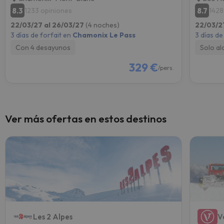
8.3
8.7
1233 opiniones
1428
22/03/27 al 26/03/27
(4 noches)
22/03/2
3 días de forfait en
Chamonix Le Pass
3 días de
Con 4 desayunos
Solo al
329 €
/pers.
Ver más ofertas en estos destinos
Les 2 Alpes
V