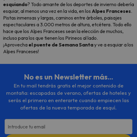
esquiando
? Todo amante de los deportes de invierno debería
esquiar, al menos una vez en la vida, en los
Alpes Franceses
.
Pistas inmensas y largas, caminos entre árboles, paisajes
espectaculares a 3.000 metros de altura, etcétera. Todo ello
hace que los Alpes Franceses sean la elección de muchos,
incluso para los que tienen los Pirineos al lado.
¡Aprovecha
el puente de Semana Santa
y ve a esquiar a los
Alpes Franceses!
No es un Newsletter más...
En tu mail tendrás gratis el mejor contenido de
montaña: escapadas de verano, ofertas de hoteles y
serás el primero en enterarte cuando empiecen las
ofertas de la nueva temporada de esquí.
Introduce tu email