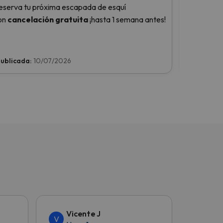
eserva tu próxima escapada de esquí
viaje de e
on
cancelación gratuita
¡hasta 1 semana antes!
ublicada:
10/07/2026
Publicada
Vicente J
Car
V
C