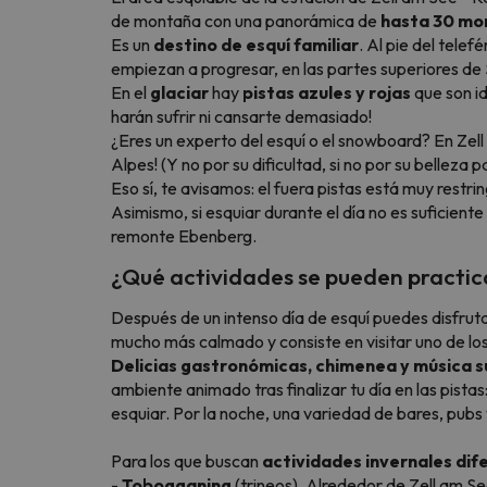
de montaña con una panorámica de
hasta 30 mon
Es un
destino de esquí familiar
. Al pie del tel
empiezan a progresar, en las partes superiores de
En el
glaciar
hay
pistas azules y rojas
que son id
harán sufrir ni cansarte demasiado!
¿Eres un experto del esquí o el snowboard? En Zel
Alpes! (Y no por su dificultad, si no por su belleza pa
Eso sí, te avisamos: el fuera pistas está muy restri
Asimismo, si esquiar durante el día no es suficient
remonte Ebenberg.
¿Qué actividades se pueden practica
Después de un intenso día de esquí puedes disfruta
mucho más calmado y consiste en visitar uno de lo
Delicias gastronómicas, chimenea y música 
ambiente animado tras finalizar tu día en las pis
esquiar. Por la noche, una variedad de bares, pubs
Para los que buscan
actividades invernales dife
-
Tobogganing
(trineos). Alrededor de Zell am Se