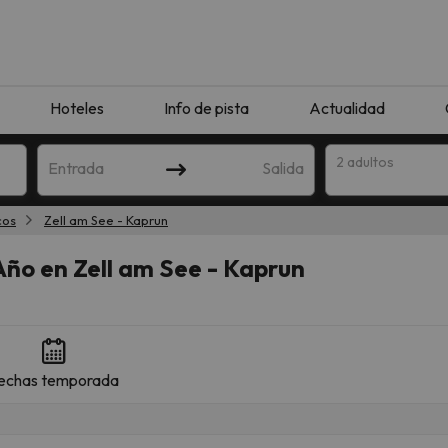
Hoteles
Info de pista
Actualidad
2 adultos
Entrada
Salida
cos
Zell am See - Kaprun
Año en Zell am See - Kaprun
echas temporada
que coincida con tu búsqueda. Prueba a modificar el destino.