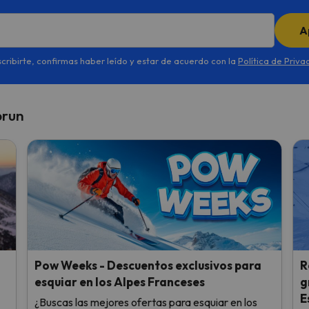
A
scribirte, confirmas haber leído y estar de acuerdo con la
Política de Priva
prun
i
Pow Weeks - Descuentos exclusivos para
R
esquiar en los Alpes Franceses
g
E
¿Buscas las mejores ofertas para esquiar en los