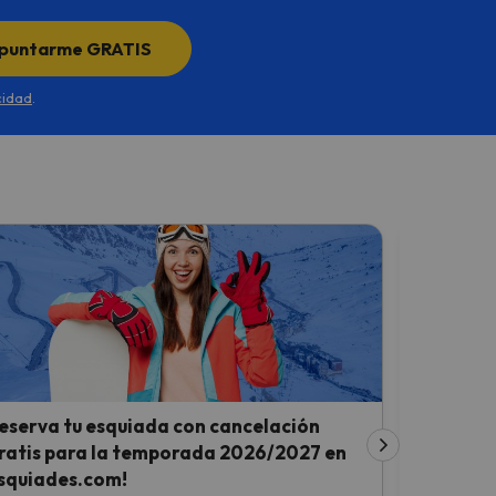
puntarme GRATIS
cidad
.
eserva tu esquiada con cancelación
Descubre
ratis para la temporada 2026/2027 en
esta tem
squiades.com!
Aprovecha 