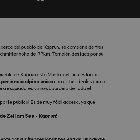
n
cerca del pueblo de Kaprun, se compone de tres
y Schmittenhöhe de 77km. También destaca por su
 pueblo de Kaprun está Maiskogel, una estación
periencia alpina única
con pistas ideales para el
e a esquiadores y snowboarders de todo el
porte público! Es de muy fácil acceso, ya que
de Zell am See - Kaprun!
ente por sus
impresionantes vistas
, un paisaje