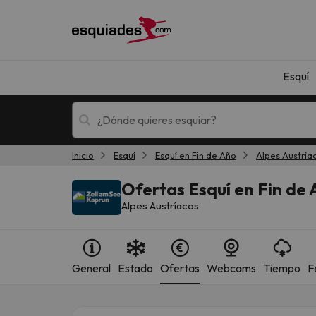
Esquí
Inicio
Esquí
Esquí en Fin de Año
Alpes Austría
Esquí
Escapadas
Ofertas Esquí en Fin de 
Alpes Austríacos
General
Estado
Ofertas
Webcams
Tiempo
F
¡Vaya! No hemos encontrado ningún resultado 