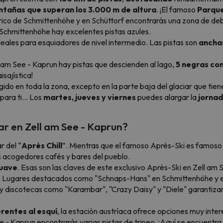
tañas que superan los 3.000 m de altura
. ¡El famoso
Parque
eférico de Schmittenhöhe y en Schüttorf encontrarás una zona de d
 Schmittenhöhe hay excelentes pistas azules.
eales para esquiadores de nivel intermedio. Las pistas son
anchas
l am See - Kaprun hay pistas que descienden al lago,
5 negras con
isajística!
ngido en toda la zona, excepto en la parte baja del glaciar que tie
e para ti… Los
martes, jueves y viernes
puedes alargar la
jornad
r en Zell am See - Kaprun?
r del “
Après Chill
”. Mientras que el famoso Après-Ski es famoso po
s acogedores cafés y bares del pueblo.
suave
. Esas son las claves de este exclusivo Après-Ski en Zell a
tas: Lugares destacados como "Schnaps-Hans" en Schmittenhöhe y e
 y discotecas como "Karambar", "Crazy Daisy" y "Diele" garantizan
rentes al esquí
, la estación austríaca ofrece opciones muy inter
e - Kaprun encontrarás varias pistas de trineo. ¡Aquí se encuentra