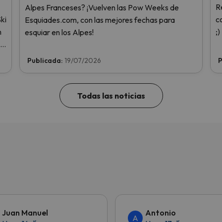
R
Alpes Franceses? ¡Vuelven las Pow Weeks de
ki
c
Esquiades.com, con las mejores fechas para
n
;)
esquiar en los Alpes!
 y
Publicada:
19/07/2026
P
Todas las noticias
Juan Manuel
Antonio
A