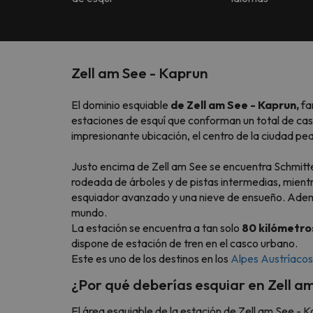
Zell am See - Kaprun
El dominio esquiable
de Zell am See - Kaprun,
fa
estaciones de esquí que conforman un total de ca
impresionante ubicación, el centro de la ciudad pe
Justo encima de Zell am See se encuentra Schmit
rodeada de árboles y de pistas intermedias, mientr
esquiador avanzado y una nieve de ensueño. Adem
mundo.
La estación se encuentra a tan solo
80 kilómetro
dispone de estación de tren en el casco urbano.
Este es uno de los destinos en los
Alpes Austríacos
¿Por qué deberías esquiar en Zell a
El área esquiable de la estación de Zell am See -