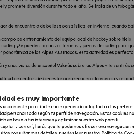
l y promete diversión durante todo el año. Se trata de un tobogán s
n lugar de encuentro o de belleza paisajística; en invierno, cuando 
 un campo de entrenamiento del equipo local de hockey sobre hielo
 curling. ¡Se pueden organizar torneos y juegos de curling para g
ejor panorámica de los Alpes Austriacos, esta actividad es perfec
ón y unas vistas de ensueño! Volarás sobre los Alpes y te sentirá
ultitud de centros de bienestar para recuperar la energía y relaja
ue puedes disfrutar en Zell am See - Kaprun durante el invierno.
cidad es muy importante
s únicamente para darte una experiencia adaptada a tus prefere
n con niños?
dad personalizada según tu perfil de navegación. Estas cookies n
ido en base a tus intereses y optimizar nuestra web para ti.
 am See - Kaprun cuenta con una serie de
instalaciones y servic
"Aceptar y cerrar", harás que te podamos ofrecer una navegación m
.
esitas consultar más detalles, puedes leer nuestra
Política de Cook
oras, pendientes suaves y obstáculos divertidos para que los niño