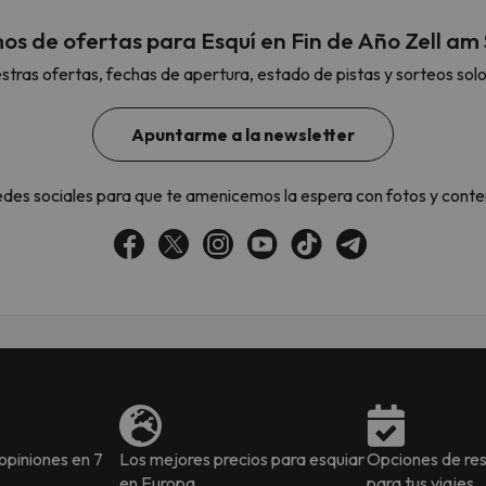
s de ofertas para Esquí en Fin de Año Zell am
stras ofertas, fechas de apertura, estado de pistas y sorteos sol
 el norte. En cuanto encuentre su brújula vuelve.
Apuntarme a la newsletter
edes sociales para que te amenicemos la espera con fotos y conte
piniones en 7
Los mejores precios para esquiar
Opciones de res
en Europa
para tus viajes