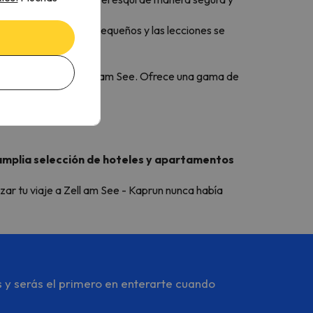
s
enseñan a los más pequeños y las lecciones se
sfrutas del esquí.
chmittenhöhe en Zell am See. Ofrece una gama de
 esquí.
amplia selección de hoteles y apartamentos
izar tu viaje a Zell am See - Kaprun nunca había
s y serás el primero en enterarte cuando