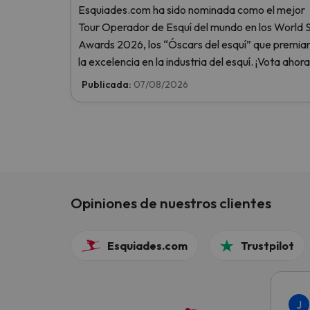
Esquiades.com ha sido nominada como el mejor
Tour Operador de Esquí del mundo en los World S
Awards 2026, los “Óscars del esquí” que premia
la excelencia en la industria del esquí. ¡Vota ahora
ayúdanos a alcanzar la cima!
Publicada:
07/08/2026
Opiniones de nuestros clientes
Esquiades.com
Trustpilot
J