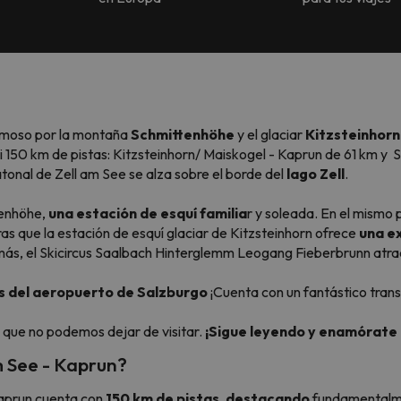
moso por la montaña
Schmittenhöhe
y el glaciar
Kitzsteinhor
si 150 km de pistas: Kitzsteinhorn/ Maiskogel - Kaprun de 61 km 
atonal de Zell am See se alza sobre el borde del
lago Zell
.
tenhöhe,
una estación de esquí familia
r y soleada. En el mismo
as que la estación de esquí glaciar de Kitzsteinhorn ofrece
una ex
ás, el Skicircus Saalbach Hinterglemm Leogang Fieberbrunn atra
s del aeropuerto de Salzburgo
¡Cuenta con un fantástico trans
que no podemos dejar de visitar.
¡Sigue leyendo y enamórate 
m See - Kaprun?
 Kaprun cuenta con
150 km de pistas
,
destacando
fundamentalm