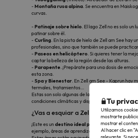
-
Montaña rusa alpina
. Se encuentra en Maiskoge
curvas.
-
Patinaje sobre hielo
. El lago Zell no es solo u
patinar sobre él.
-
Curling
. En la pista de hielo de Zell am See hay
profesionales, sino que también se puede practicar
-
Paseos en helicóptero
. Si quieres tener la m
captar la belleza de la región desde las alturas.
-
Parapente
. ¡Prepárate para una dosis de emoci
esta zona.
-
Spa y Bienestar
. En Zell am See - Kaprun hay m
termales, tratamientos…
Estas son solo algunas de las muchas actividades q
Tu priva
condiciones climáticas y disponibilidad!
Utilizamos cookie
¿Vas a esquiar a Zell am See - Kapru
mostrarte publici
mostrar el conten
¡Este es un
destino ideal para ir con niños
! Zell
Al hacer clic en 
ejemplo, áreas de aprendizaje y parques infantiles
relevante. Si nec
Estas áreas están equipadas con cintas transportad