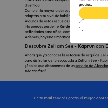
gracias.
divertida.
Como en la mayoría de resorts invernales, encont
adaptan a su nivel de habilidad y edad.
Algunas de estas escuelas ofrecen guarderías de nie
¡No puedes perderte
Kinderland Schmidolin
! Se
actividades para niños, como pistas de trineo, una 
Además, hay una simpática mascota llamada Schmido
Descubre Zell am See - Kaprun con 
Ahora que ya conoces la estación de esquí de Ze
para disfrutar de tu escapada a Zell am See - Kap
¿Sabías que disponemos de un
servicio de Atención
sido tan fácil!
En tu mail tendrás gratis el mejor cont