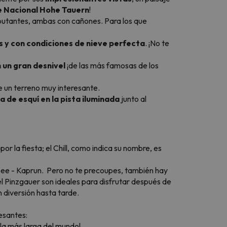
 Nacional Hohe Tauern
!
ebutantes, ambas con cañones. Para los que
 y con condiciones de nieve perfecta
. ¡No te
 un gran desnivel
¡de las más famosas de los
ne un terreno muy interesante.
a de esquí en la pista iluminada
junto al
r la fiesta; el Chill, como indica su nombre, es
m See - Kaprun. Pero no te precoupes, también hay
l Pinzgauer son ideales para disfrutar después de
 diversión hasta tarde.
esantes:
 la más larga del mundo!