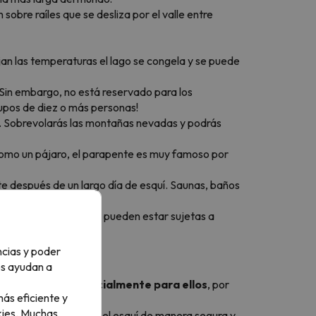
obre raíles que se desliza por el valle entre
bajan las temperaturas el lago se congela y se puede
. Sin embargo, no está reservado para los
rupos de diez o más personas!
ta. Sobrevolarás las montañas nevadas y podrás
s como un pájaro, el parapente es muy famoso por
rte después de un largo día de esquí. Saunas, baños
 ¡Recuerda que algunas pueden estar sujetas a
ncias y poder
os ayudan a
ios diseñados especialmente para ellos
, por
ás eficiente y
ies.
Muchas
s se familiaricen con el esquí de manera segura y