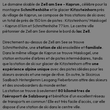
Le domaine skiable de
Zell am See - Kaprun
,
célèbre pour la
montagne
Schmittenhöhe
et le glacier
Kitzsteinhorn
près
du village de Kaprun, se compose de trois stations de ski avec
un total de près de 150 km de pistes : Kitzsteinhorn/ Maiskogel
- Kaprun 61 km et Schmittenhöhe 77 km. Le centre ville
piétonnier de Zell am See domine le bord du
lac Zell
.
Directement au-dessus de Zell am See se trouve
Schmittenhöhe, une
station de ski
ensoleillée et
familiale
.
Dans le même village de Kaprun se trouve Maiskogel, une
station entourée d'arbres et de pistes intermédiaires, tandis
que la station de ski sur glacier de Kitzsteinhorn offre
une
expérience alpine unique
avec des pistes idéales pour les
skieurs avancés et une neige de rêve. En outre, le Skicircus
Saalbach Hinterglemm Leogang Fieberbrunn attire des skieurs
et des snowboarders du monde entier.
La station se trouve à seulement
80 kilomètres de
l'aéroport de Salzbourg
et bénéficie d'un excellent réseau
de transports en commun ! Elle est très facile d'accès, car elle
dispose d'une station de ski dans le centre ville.