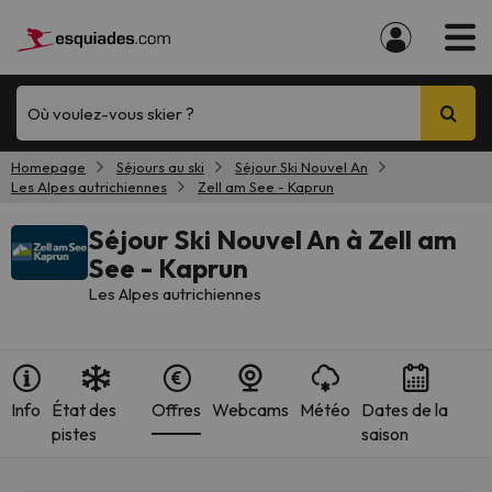
Où voulez-vous skier ?
Homepage
Séjours au ski
Séjour Ski Nouvel An
Les Alpes autrichiennes
Zell am See - Kaprun
Séjour Ski Nouvel An à Zell am
See - Kaprun
Les Alpes autrichiennes
Info
État des
Offres
Webcams
Météo
Dates de la
pistes
saison