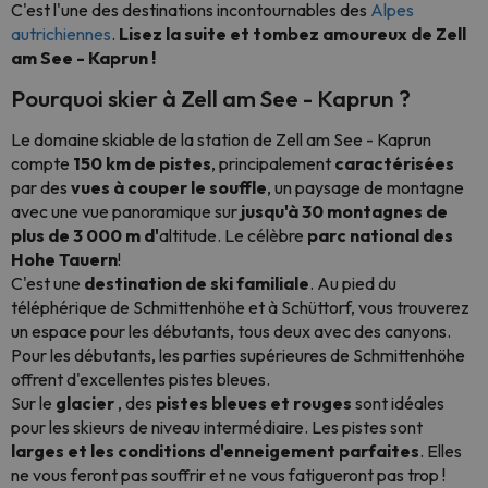
C'est l'une des destinations incontournables des
Alpes
autrichiennes
.
Lisez la suite et tombez amoureux de Zell
am See - Kaprun !
Pourquoi skier à Zell am See - Kaprun ?
Le domaine skiable de la station de Zell am See - Kaprun
compte
150 km de pistes
, principalement
caractérisées
par des
vues à couper le souffle
, un paysage de montagne
avec une vue panoramique sur
jusqu'à 30 montagnes de
plus de 3 000 m d'
altitude. Le célèbre
parc national des
Hohe Tauern
!
C'est une
destination de ski familiale
. Au pied du
téléphérique de Schmittenhöhe et à Schüttorf, vous trouverez
un espace pour les débutants, tous deux avec des canyons.
Pour les débutants, les parties supérieures de Schmittenhöhe
offrent d'excellentes pistes bleues.
Sur le
glacier
, des
pistes bleues et rouges
sont idéales
pour les skieurs de niveau intermédiaire. Les pistes sont
larges et les conditions d'enneigement parfaites
. Elles
ne vous feront pas souffrir et ne vous fatigueront pas trop !