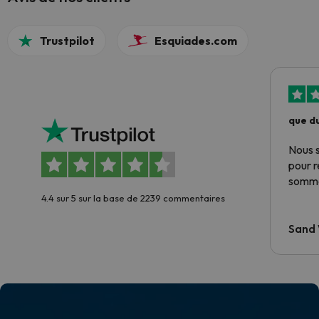
Trustpilot
Esquiades.com
que du
Nous 
pour 
somme
4.4 sur 5 sur la base de 2239 commentaires
Sand