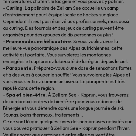
températures chutent, le lac gèle et vous pouvez y patiner.
-
Curling
. La patinoire de Zell am See accueille un camp
d'entraînement pour l'équipe locale de hockey sur glace.
Cependant, il n'est pas réservé aux professionnels, mais aussi
au curling. Des tournois et des jeux de curling peuvent être
organisés pour des groupes de dix personnes ou plus !
-
Promenades en hélicoptère
. Si vous voulez avoir la
meilleure vue panoramique des Alpes autrichiennes, cette
activité est parfaite. Vous survolerez les montagnes
enneigées et capturerez la beauté de la région depuis le ciel.
-
Parapente
. Préparez-vous à une dose de sensations fortes
et à des vues à couper le souffle ! Vous survolerez les Alpes et
vous vous sentirez comme un oiseau. Le parapente est très
réputé dans cette région.
-
Spa et bien-être
. À Zell am See - Kaprun, vous trouverez
de nombreux centres de bien-être pour vous redonner de
l'énergie et vous détendre après une longue journée de ski.
Saunas, bains thermaux, traitements...
Ce ne sont là que quelques-unes des nombreuses activités que
vous pouvez pratiquer à Zell am See - Kaprun pendant l'hiver.
Veuillez noter que certaines d'entre elles peuvent être