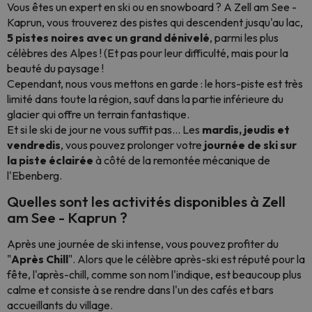
Vous êtes un expert en ski ou en snowboard ? A Zell am See -
Kaprun, vous trouverez des pistes qui descendent jusqu'au lac,
5 pistes noires avec un grand dénivelé
, parmi les plus
célèbres des Alpes ! (Et pas pour leur difficulté, mais pour la
beauté du paysage !
Cependant, nous vous mettons en garde : le hors-piste est très
limité dans toute la région, sauf dans la partie inférieure du
glacier qui offre un terrain fantastique.
Et si le ski de jour ne vous suffit pas... Les
mardis, jeudis et
vendredis
, vous pouvez prolonger votre
journée de ski sur
la piste éclairée
à côté de la remontée mécanique de
l'Ebenberg.
Quelles sont les activités disponibles à Zell
am See - Kaprun ?
Après une journée de ski intense, vous pouvez profiter du
"
Après Chill
". Alors que le célèbre après-ski est réputé pour la
fête, l'après-chill, comme son nom l'indique, est beaucoup plus
calme et consiste à se rendre dans l'un des cafés et bars
accueillants du village.