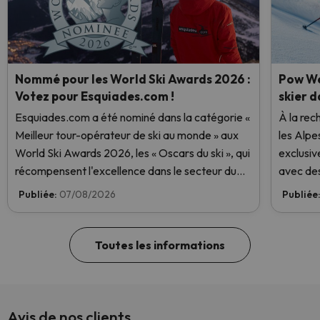
Nommé pour les World Ski Awards 2026 :
Pow We
Votez pour Esquiades.com !
skier d
Esquiades.com a été nominé dans la catégorie «
À la rec
Meilleur tour-opérateur de ski au monde » aux
les Alpe
World Ski Awards 2026, les « Oscars du ski », qui
exclusiv
récompensent l'excellence dans le secteur du
avec des
ski. Votez dès maintenant et aidez-nous à
Publiée:
07/08/2026
Publiée
atteindre la première place !
Toutes les informations
Avis de nos clients