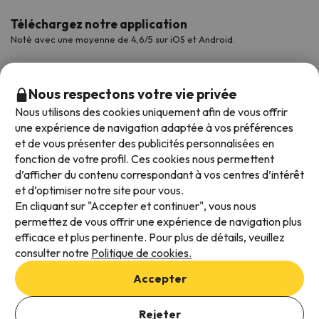
Téléchargez notre application
Noté avec une moyenne de 4,6/5 sur iOS et Android.
Nous respectons votre vie privée
Nous utilisons des cookies uniquement afin de vous offrir
une expérience de navigation adaptée à vos préférences
et de vous présenter des publicités personnalisées en
fonction de votre profil. Ces cookies nous permettent
d’afficher du contenu correspondant à vos centres d’intérêt
et d’optimiser notre site pour vous.
Modes de paiement disponibles
En cliquant sur "Accepter et continuer", vous nous
permettez de vous offrir une expérience de navigation plus
efficace et plus pertinente. Pour plus de détails, veuillez
consulter notre
Politique de cookies.
Conditions générales d'utilisation
Accepter
Protection des données
Politique en matière de cookies
Rejeter