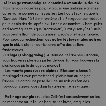
Délices gastronomiques, cheminée et musique douce
.
Mais ne vous inquiétez pas, il y a aussi une ambiance animée
après votre journée sur les pistes : Les hauts lieux tels que le
"Schnaps-Hans" à Schmittenhöhe et le Pinzgauer sont idéaux
pour les plaisirs de l'après-ski. Le soir, de nombreux bars, pubs
et discothèques tels que "Karambar", "Crazy Daisy" et "Diele"
vous permettront de vous amuser jusqu'à une heure tardive.
Pour ceux qui recherchent des
activités hivernales autres
que le ski,
la station autrichienne offre des options
fantastiques :
- La
luge (tobogganing
). Autour de Zell am See - Kaprun,
vous trouverez plusieurs pistes de luge. Ici, vous trouverez la
plus longue piste de luge du monde !
- Les
montagnes russes alpines
. Elles sont situées à
Maiskogel et vous promettent du plaisir tout au long de
l'année. Il s'agit d'une piste de luge sur rails qui fait des
toboggans aquatiques dans la vallée entre les virages.
-
Patinage sur glace
. Le lac Zell n'est pas seulement un lieu
de rencontre ou un lieu de beauté ; en hiver, lorsque les