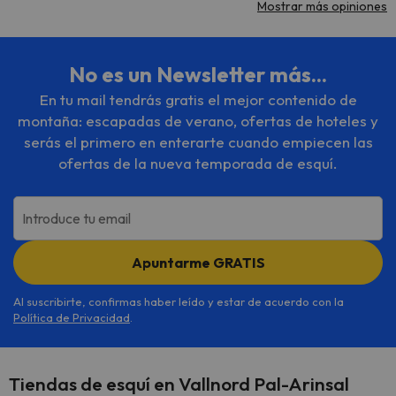
Mostrar más opiniones
No es un Newsletter más...
En tu mail tendrás gratis el mejor contenido de
montaña: escapadas de verano, ofertas de hoteles y
serás el primero en enterarte cuando empiecen las
ofertas de la nueva temporada de esquí.
Introduce tu email
Apuntarme GRATIS
Al suscribirte, confirmas haber leído y estar de acuerdo con la
Política de Privacidad
.
Tiendas de esquí en Vallnord Pal-Arinsal