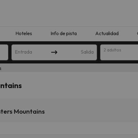
Hoteles
Info de pista
Actualidad
2 adultos
Entrada
Salida
s
ntains
sters Mountains
que coincida con tu búsqueda. Prueba a modificar el destino.