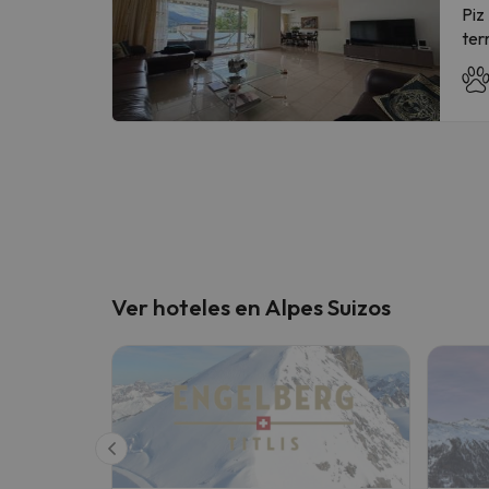
de 
Piz
ter
barbacoa
coc
bañ
reproducto
Pue
- A
En 
ant
res
de 
Ver hoteles en Alpes Suizos