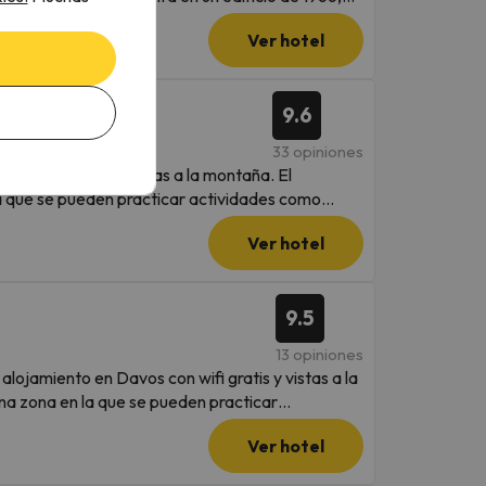
o, 1 baño,
Ver hotel
zona de comedor, cocina totalmente equipada y
parking privado gratis y también tiene wifi gratis
9.6
33 opiniones
on wifi gratis y vistas a la montaña. El
la que se pueden practicar actividades como
Ver hotel
llas, y 1 baño con bañera. Hay toallas y ropa de
39 km. El aeropuerto (Aeropuerto de St Gallen -
9.5
 be parked on the sliding platforms in the
13 opiniones
jamiento no se pueden celebrar despedidas de
 alojamiento en Davos con wifi gratis y vistas a la
na zona en la que se pueden practicar
n contacto directamente con el alojamiento. Los
ario realizar el pago antes de la llegada a
Ver hotel
dor, cocina totalmente equipada y terraza con
to contigo después de reservar para darte las
r toallas y ropa de cama por un suplemento. El