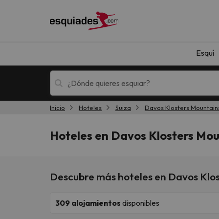
Esquí
Inicio
Hoteles
Suiza
Davos Klosters Mountain
Esquí
Escapadas
Hoteles en Davos Klosters Mou
Descubre más hoteles en Davos Klo
309
alojamientos
disponibles
¡Vaya! No hemos encontrado ningún resultado 