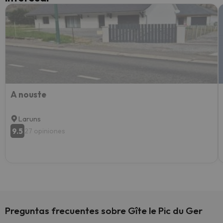
Recom
vacaci
esquia
extra
yo.
A nouste
Laruns
9.5
27 opiniones
Preguntas frecuentes sobre Gîte le Pic du Ger