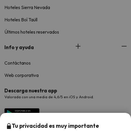
Hoteles Sierra Nevada
Hoteles Boí Taüll
Últimos hoteles reservados
Info y ayuda
Contáctanos
Web corporativa
Descarga nuestra app
Valorada con una media de 4,6/5 en iOS y Android.
Tu privacidad es muy importante