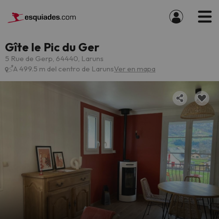
Gîte le Pic du Ger
5 Rue de Gerp, 64440, Laruns
A 499.5 m del centro de Laruns
Ver en mapa