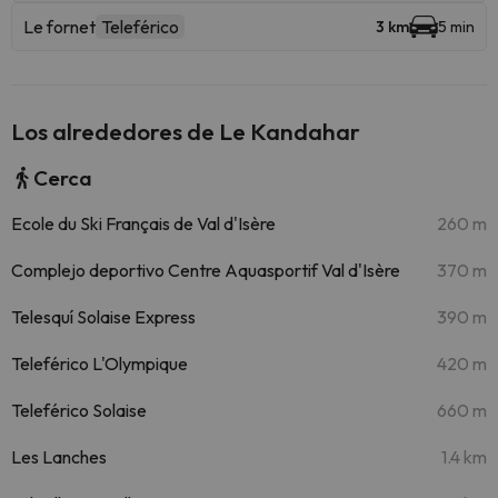
Le fornet
Teleférico
3 km
5 min
Los alrededores de Le Kandahar
Cerca
Ecole du Ski Français de Val d'Isère
260 m
Complejo deportivo Centre Aquasportif Val d'Isère
370 m
Telesquí Solaise Express
390 m
Teleférico L'Olympique
420 m
Teleférico Solaise
660 m
Les Lanches
1.4 km