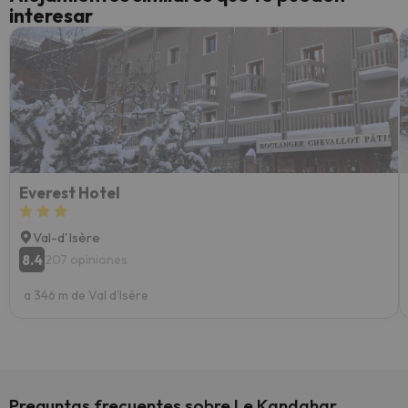
interesar
diner
Recom
vacaci
esquia
extra
yo.
Everest Hotel
Val-d'Isère
8.4
207 opiniones
a 346 m de Val d'Isère
Preguntas frecuentes sobre Le Kandahar