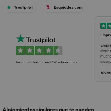
Trustpilot
Esquiades.com
Empre
Empre
decir
muchas
a esqu
4.4 sobre 5 basado en 2239 valoraciones
de tod
al cli
Alvar
he ten
culpa 
inmobi
y un t
cancel
cance
Alojamientos similares que te pueden
perfe