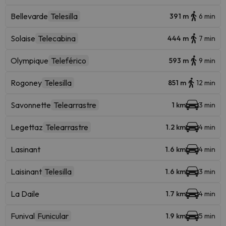
Bellevarde
Telesilla
391 m
6 min
Solaise
Telecabina
444 m
7 min
Olympique
Teleférico
593 m
9 min
Rogoney
Telesilla
851 m
12 min
Savonnette
Telearrastre
1 km
3 min
Legettaz
Telearrastre
1.2 km
4 min
Lasinant
1.6 km
4 min
Laisinant
Telesilla
1.6 km
3 min
La Daile
1.7 km
4 min
Funival
Funicular
1.9 km
5 min