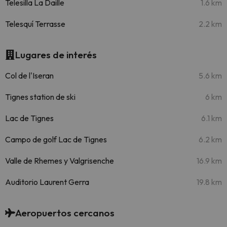
Telesilla La Daille
1.6 km
Telesquí Terrasse
2.2 km
Lugares de interés
Col de l'Iseran
5.6 km
Tignes station de ski
6 km
Lac de Tignes
6.1 km
Campo de golf Lac de Tignes
6.2 km
Valle de Rhemes y Valgrisenche
16.9 km
Auditorio Laurent Gerra
19.8 km
Aeropuertos cercanos