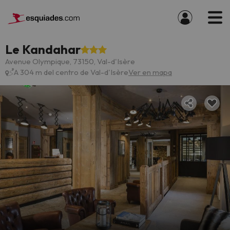
Le Kandahar
Avenue Olympique, 73150, Val-d'Isère
A 304 m del centro de Val-d'Isère
Ver en mapa