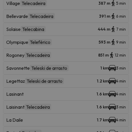
Village
Telecadeira
387 m
5 min
Bellevarde
Telecadeira
391 m
6 min
Solaise
Telecabina
444 m
7 min
Olympique
Teleférico
593 m
9 min
Rogoney
Telecadeira
851 m
12 min
Savonnette
Teleski de arrasto
1 km
3 min
Legettaz
Teleski de arrasto
1.2 km
4 min
Lasinant
1.6 km
4 min
Laisinant
Telecadeira
1.6 km
3 min
La Daile
1.7 km
4 min