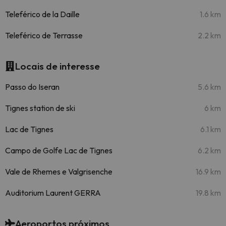
Teleférico de la Daille
1.6 km
Teleférico de Terrasse
2.2 km
Locais de interesse
Passo do Iseran
5.6 km
Tignes station de ski
6 km
Lac de Tignes
6.1 km
Campo de Golfe Lac de Tignes
6.2 km
Vale de Rhemes e Valgrisenche
16.9 km
Auditorium Laurent GERRA
19.8 km
Aeroportos próximos