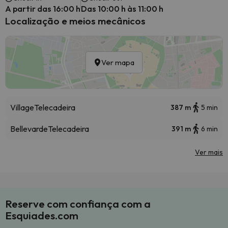
A partir das 16:00 h
Das 10:00 h às 11:00 h
Localização e meios mecânicos
Ver mapa
Village
Telecadeira
387 m
5 min
Bellevarde
Telecadeira
391 m
6 min
Ver mais
Reserve com confiança com a
Esquiades.com