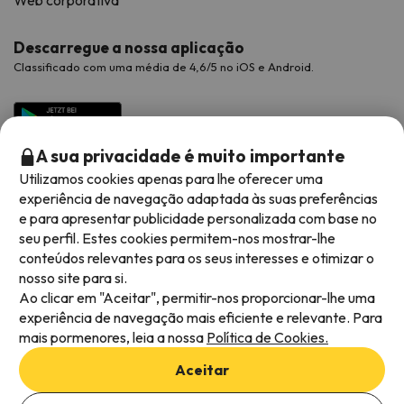
Web corporativa
Descarregue a nossa aplicação
Classificado com uma média de 4,6/5 no iOS e Android.
A sua privacidade é muito importante
Utilizamos cookies apenas para lhe oferecer uma
experiência de navegação adaptada às suas preferências
e para apresentar publicidade personalizada com base no
seu perfil. Estes cookies permitem-nos mostrar-lhe
conteúdos relevantes para os seus interesses e otimizar o
Métodos de pagamento disponíveis
nosso site para si.
Ao clicar em "Aceitar", permitir-nos proporcionar-lhe uma
experiência de navegação mais eficiente e relevante. Para
mais pormenores, leia a nossa
Política de Cookies.
Termos e condições gerais
Aceitar
Privacidade dos dados