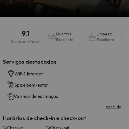
9.1
Quartos
Limpeza
Excelente
Excelente
16 comentários
Serviços destacados
Wifi & Internet
Spa e bem-estar
Animais de estimação
Ver tudo
Horários de check-in e check-out
Check-in
Check-out