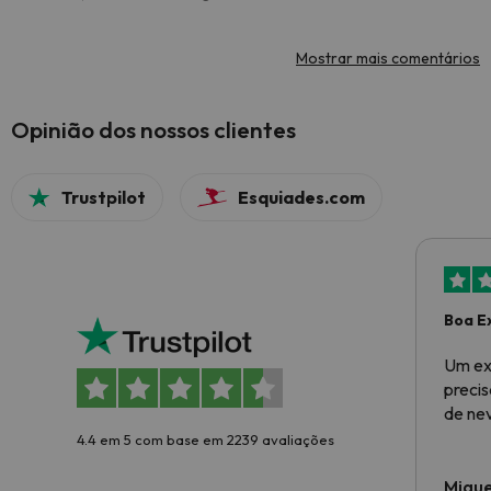
Mostrar mais comentários
Opinião dos nossos clientes
Trustpilot
Esquiades.com
Boa E
Um ex
preci
de ne
4.4 em 5 com base em 2239 avaliações
Migue