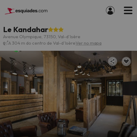
Le Kandahar
Avenue Olympique, 73150, Val-d'Isère
A 304 m do centro de Val-d'Isère
Ver no mapa