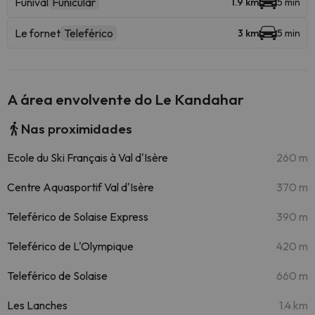
Funival
Funicular
1.9 km
5 min
Le fornet
Teleférico
3 km
5 min
A área envolvente do Le Kandahar
Nas proximidades
Ecole du Ski Français à Val d'Isère
260 m
Centre Aquasportif Val d'Isère
370 m
Teleférico de Solaise Express
390 m
Teleférico de L'Olympique
420 m
Teleférico de Solaise
660 m
Les Lanches
1.4 km