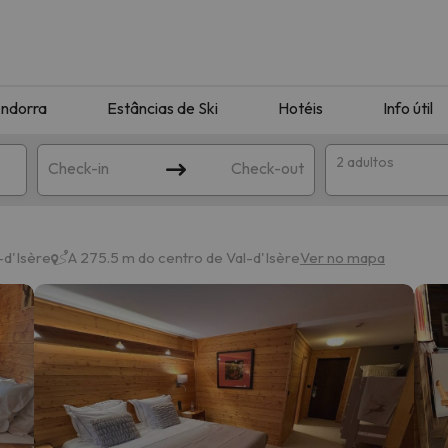
ndorra
Estâncias de Ski
Hotéis
Info útil
2 adultos
Check-in
Check-out
ha
-d'Isère
A 275.5 m do centro de Val-d'Isère
Ver no mapa
corresponda à sua pesquisa. Tente modificar o destino.