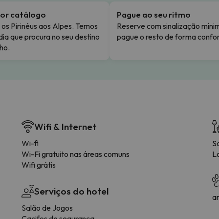
or catálogo
Pague ao seu ritmo
os Pirinéus aos Alpes. Temos
Reserve com sinalização míni
dia que procura no seu destino
pague o resto de forma confor
ho.
Wifi & Internet
Wi-fi
S
Wi-Fi gratuito nas áreas comuns
L
Wifi grátis
Serviços do hotel
a
Salão de Jogos
Cacifos de segurança