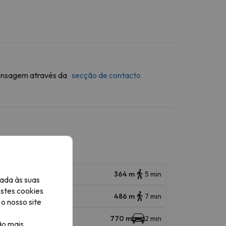
 mensagem através da
secção de contacto
364 m
5 min
ada às suas
Estes cookies
486 m
7 min
o nosso site
770 m
2 min
ão mais