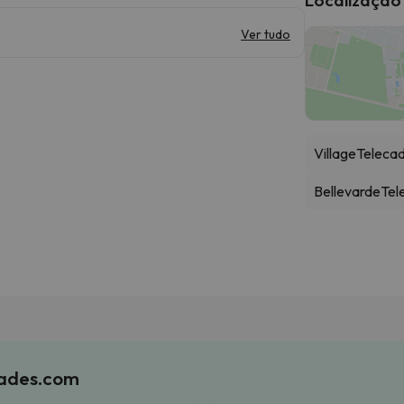
Ver tudo
Village
Telecad
Bellevarde
Tel
iades.com