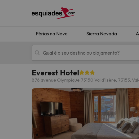
Férias na Neve
Sierra Nevada
A
Everest Hotel
Férias na neve
Hotéis de montan
876 avenue Olympique 73150 Val d'Isère, 73153, Val
Oops, não encontramos nenhum resultado que 