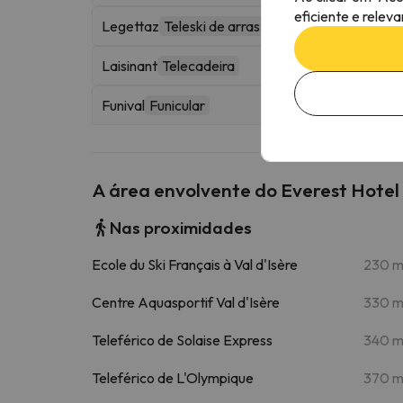
eficiente e relev
Legettaz
Teleski de arrasto
Laisinant
Telecadeira
Funival
Funicular
A área envolvente do Everest Hotel
Nas proximidades
Ecole du Ski Français à Val d'Isère
230 
Centre Aquasportif Val d'Isère
330 
Teleférico de Solaise Express
340 
Teleférico de L'Olympique
370 