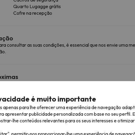
Quarto Lugagge grátis
Cofre na recepção
mação
ra consultar as suas condições, é essencial que nos envie uma
ão.
róximas
ivacidade é muito importante
Bellevarde
Telecadeira
346 m
5 min
es apenas para lhe oferecer uma experiência de navegação adapt
ra apresentar publicidade personalizada com base no seu perfil. 
Savonnette
Teleski de arrasto
416 m
6 min
rar-lhe conteúdos relevantes para os seus interesses e otimizar 
Rogoney
Telecadeira
566 m
8 min
itar", permitir-nos proporcionar-lhe uma experiência de navegaç