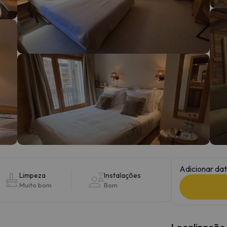
 caminho. Assim que encontrar a sua bússola, estará de volta.
Adicionar dat
Limpeza
Instalações
Muito bom
Bom
Localização