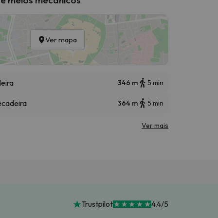
Ver mapa
eira
346 m
5 min
ecadeira
364 m
5 min
Ver mais
Trustpilot
4.4/5