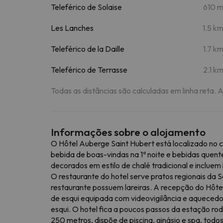
Teleférico de Solaise
610 
Les Lanches
1.5 k
Teleférico de la Daille
1.7 k
Teleférico de Terrasse
2.1 k
Todas as distâncias são calculadas em linha reta. 
Informações sobre o alojamento
O Hôtel Auberge Saint Hubert está localizado no c
bebida de boas-vindas na 1ª noite e bebidas quent
decorados em estilo de chalé tradicional e incluem
O restaurante do hotel serve pratos regionais da 
restaurante possuem lareiras. A recepção do Hôte
de esqui equipada com videovigilância e aquecedor
esqui. O hotel fica a poucos passos da estação rod
250 metros, dispõe de piscina, ginásio e spa, todo