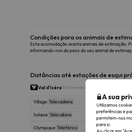
Condições para os animais de esti
Esta acomodação aceita animais de estimação. Pa
informando-nos do peso do seu animal de estimaç
Distâncias até estações de esqui p
Val d'Isère
300 km esquiáveis
A sua pr
Village
Telecadeira
Utilizamos cooki
preferências e pa
Solaise
Telecabina
permitem-nos most
para si.
Olympique
Teleférico
Ao clicar em "Ace