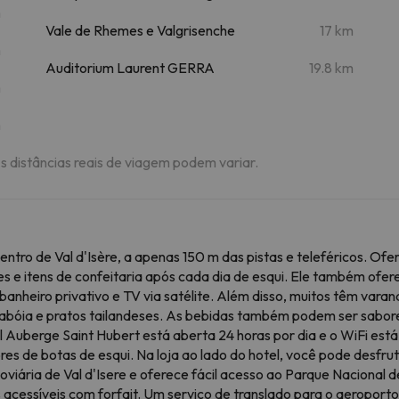
m
Vale de Rhemes e Valgrisenche
17 km
m
Auditorium Laurent GERRA
19.8 km
m
m
As distâncias reais de viagem podem variar.
entro de Val d'Isère, a apenas 150 m das pistas e teleféricos. 
es e itens de confeitaria após cada dia de esqui. Ele também ofer
 banheiro privativo e TV via satélite. Além disso, muitos têm var
Sabóia e pratos tailandeses. As bebidas também podem ser sabore
l Auberge Saint Hubert está aberta 24 horas por dia e o WiFi es
es de botas de esqui. Na loja ao lado do hotel, você pode desfr
oviária de Val d'Isere e oferece fácil acesso ao Parque Nacional d
s acessíveis com forfait. Um serviço de translado para o aeroporto