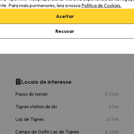
ante. Para mais pormenores, leia a nossa
Política de Cookies.
Lasinant
1.1 km
3 min
Aceitar
La Daile
1.4 km
3 min
Recusar
Le fornet
Teleférico
1.9 km
4 min
Locais de interesse
m
Passo do Iseran
5.5 km
m
Tignes station de ski
6 km
m
Lac de Tignes
6.1 km
m
Campo de Golfe Lac de Tignes
6.2 km