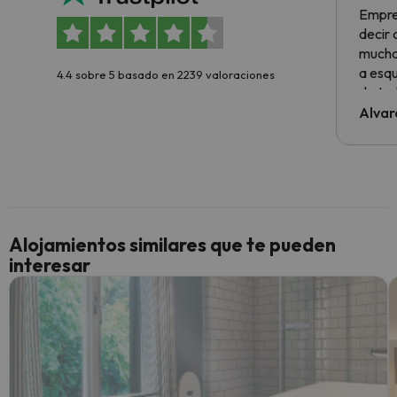
Empre
decir
muchas
a esqu
4.4 sobre 5 basado en 2239 valoraciones
de tod
al cli
Alvar
he ten
culpa 
inmobi
y un t
cancel
cance
Alojamientos similares que te pueden
perfe
interesar
diner
Recom
vacaci
esquia
extra
yo.