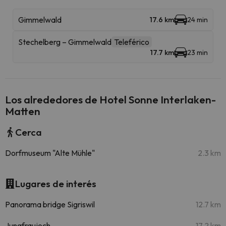
Gimmelwald
17.6 km
24 min
Stechelberg – Gimmelwald
Teleférico
17.7 km
23 min
Los alrededores de Hotel Sonne Interlaken-
Matten
Cerca
Dorfmuseum "Alte Mühle"
2.3 km
Lugares de interés
Panorama bridge Sigriswil
12.7 km
Jungfraujoch
17.2 km