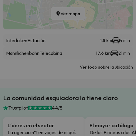
Ver mapa
Interlaken
Estación
1.8 km
4 min
Männlichenbahn
Telecabina
17.6 km
21 min
Ver todo sobre la ubicación
La comunidad esquiadora lo tiene claro
Trustpilot
4.4/5
Líderes en el sector
El mayor catálogo
La agencia nº1 en viajes de esquí.
De los Pirineos a los A