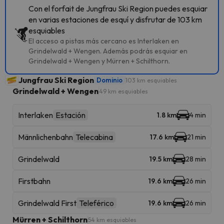
Con el forfait de Jungfrau Ski Region puedes esquiar
en varias estaciones de esquí y disfrutar de 103 km
esquiables
El acceso a pistas más cercano es Interlaken en
Grindelwald + Wengen. Además podrás esquiar en
Grindelwald + Wengen y Mürren + Schilthorn.
Jungfrau Ski Region
Dominio
103 km esquiables
Grindelwald + Wengen
49 km esquiables
Interlaken
Estación
1.8 km
4 min
Männlichenbahn
Telecabina
17.6 km
21 min
Grindelwald
19.5 km
28 min
Firstbahn
19.6 km
26 min
Grindelwald First
Teleférico
19.6 km
26 min
Mürren + Schilthorn
54 km esquiables