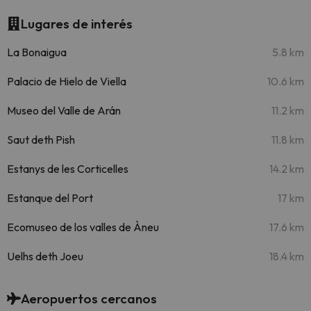
Lugares de interés
La Bonaigua
5.8 km
Palacio de Hielo de Viella
10.6 km
Museo del Valle de Arán
11.2 km
Saut deth Pish
11.8 km
Estanys de les Corticelles
14.2 km
Estanque del Port
17 km
Ecomuseo de los valles de Àneu
17.6 km
Uelhs deth Joeu
18.4 km
Aeropuertos cercanos