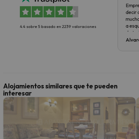
Empre
decir
muchas
a esqu
4.4 sobre 5 basado en 2239 valoraciones
de tod
al cli
Alvar
he ten
culpa 
inmobi
y un t
cancel
cance
Alojamientos similares que te pueden
perfe
interesar
diner
Recom
vacaci
esquia
extra
yo.