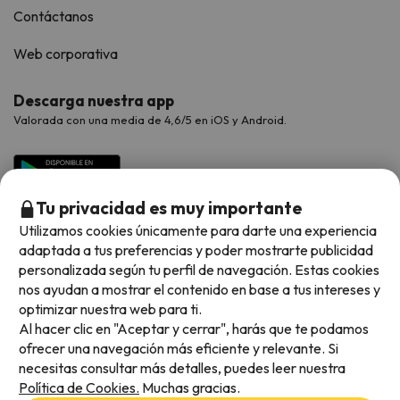
Contáctanos
Web corporativa
Descarga nuestra app
Valorada con una media de 4,6/5 en iOS y Android.
Tu privacidad es muy importante
Utilizamos cookies únicamente para darte una experiencia
adaptada a tus preferencias y poder mostrarte publicidad
personalizada según tu perfil de navegación. Estas cookies
nos ayudan a mostrar el contenido en base a tus intereses y
optimizar nuestra web para ti.
Métodos de pago disponibles
Al hacer clic en "Aceptar y cerrar", harás que te podamos
ofrecer una navegación más eficiente y relevante. Si
necesitas consultar más detalles, puedes leer nuestra
Política de Cookies.
Muchas gracias.