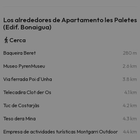
Los alrededores de Apartamento les Paletes
(Edif. Bonaigua)
Cerca
Baqueira Beret
280 m
Museo PyrenMuseu
2.6 km
Via ferrada Poi d'Unha
3.8 km
Telecadira Clot der Os
4.1 km
Tuc de Costarjàs
4.2 km
Teso dera Mina
4.3 km
Empresa de actividades turísticas Montgarri Outdoor
4.4 km