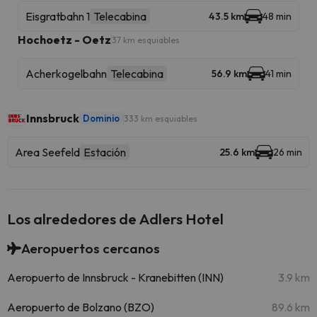
Eisgratbahn 1
Telecabina
43.5 km
48 min
Hochoetz - Oetz
37 km esquiables
Acherkogelbahn
Telecabina
56.9 km
41 min
Innsbruck
Dominio
333 km esquiables
Area Seefeld
Estación
25.6 km
26 min
Los alrededores de Adlers Hotel
Aeropuertos cercanos
Aeropuerto de Innsbruck - Kranebitten (INN)
3.9 km
Aeropuerto de Bolzano (BZO)
89.6 km