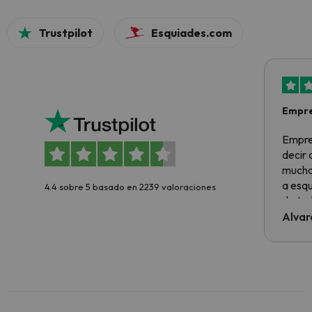
Trustpilot
Esquiades.com
Empre
Empre
decir
muchas
a esqu
4.4 sobre 5 basado en 2239 valoraciones
de tod
al cli
Alvar
he ten
culpa 
inmobi
y un t
cancel
cance