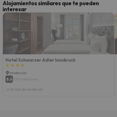
Alojamientos similares que te pueden
perfe
interesar
diner
Recom
vacaci
esquia
extra
yo.
Hotel Schwarzer Adler Innsbruck
Innsbruck
8.6
2395 opiniones
a 26.1 km de Innsbruck