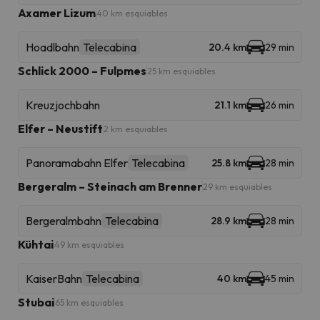
Axamer Lizum
40 km esquiables
Hoadlbahn
Telecabina
20.4 km
29 min
Schlick 2000 – Fulpmes
25 km esquiables
Kreuzjochbahn
21.1 km
26 min
Elfer – Neustift
2 km esquiables
Panoramabahn Elfer
Telecabina
25.8 km
28 min
Bergeralm – Steinach am Brenner
29 km esquiables
Bergeralmbahn
Telecabina
28.9 km
28 min
Kühtai
49 km esquiables
KaiserBahn
Telecabina
40 km
45 min
Stubai
65 km esquiables