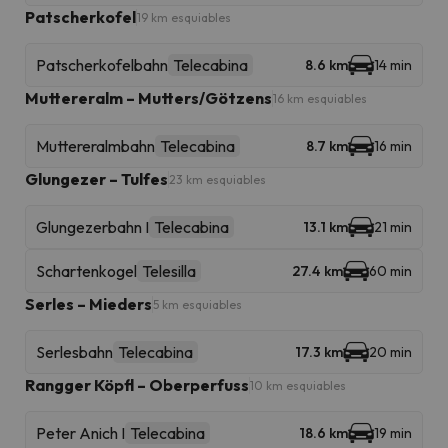
Patscherkofel
19 km esquiables
Patscherkofelbahn
Telecabina
8.6 km
14 min
Muttereralm – Mutters/Götzens
16 km esquiables
Muttereralmbahn
Telecabina
8.7 km
16 min
Glungezer – Tulfes
23 km esquiables
Glungezerbahn I
Telecabina
13.1 km
21 min
Schartenkogel
Telesilla
27.4 km
60 min
Serles – Mieders
5 km esquiables
Serlesbahn
Telecabina
17.3 km
20 min
Rangger Köpfl – Oberperfuss
10 km esquiables
Peter Anich I
Telecabina
18.6 km
19 min