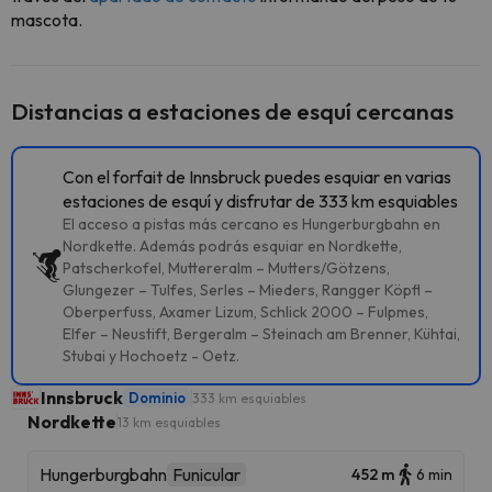
mascota.
Distancias a estaciones de esquí cercanas
Con el forfait de Innsbruck puedes esquiar en varias
estaciones de esquí y disfrutar de 333 km esquiables
El acceso a pistas más cercano es Hungerburgbahn en
Nordkette. Además podrás esquiar en Nordkette,
Patscherkofel, Muttereralm – Mutters/Götzens,
Glungezer – Tulfes, Serles – Mieders, Rangger Köpfl –
Oberperfuss, Axamer Lizum, Schlick 2000 – Fulpmes,
Elfer – Neustift, Bergeralm – Steinach am Brenner, Kühtai,
Stubai y Hochoetz - Oetz.
Innsbruck
Dominio
333 km esquiables
Nordkette
13 km esquiables
Hungerburgbahn
Funicular
452 m
6 min