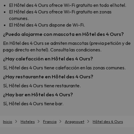
vacaci
El Hôtel des 4 Ours ofrece Wi-Fi gratuito en todo el hotel.
esquia
El Hôtel des 4 Ours ofrece Wi-Fi gratuito en zonas
extra
comunes.
yo.
El Hôtel des 4 Ours dispone de Wi-Fi.
¿Puedo alojarme con mascota en Hôtel des 4 Ours?
En Hôtel des 4 Ours se admiten mascotas (previa petición y de
pago directo en hotel). Consulta las condiciones.
¿Hay calefacción en Hôtel des 4 Ours?
Sí, Hôtel des 4 Ours tiene calefacción en las zonas comunes.
¿Hay restaurante en Hôtel des 4 Ours?
Sí, Hôtel des 4 Ours tiene restaurante.
¿Hay bar en Hôtel des 4 Ours?
Sí, Hôtel des 4 Ours tiene bar.
Inicio
Hoteles
Francia
Aragnouet
Hôtel des 4 Ours