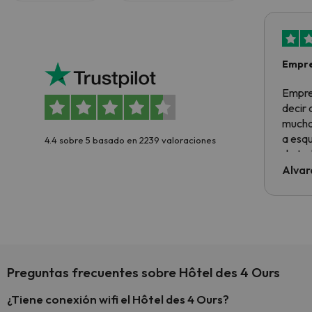
Empre
Empre
decir
muchas
a esqu
4.4 sobre 5 basado en 2239 valoraciones
de tod
al cli
Alvar
he ten
culpa 
inmobi
y un t
cancel
cance
Preguntas frecuentes sobre Hôtel des 4 Ours
perfe
diner
¿Tiene conexión wifi el Hôtel des 4 Ours?
Recom