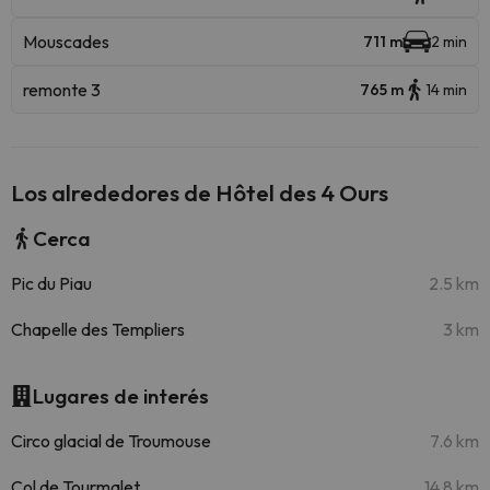
Mouscades
711 m
2 min
remonte 3
765 m
14 min
Los alrededores de Hôtel des 4 Ours
Cerca
Pic du Piau
2.5 km
Chapelle des Templiers
3 km
Lugares de interés
Circo glacial de Troumouse
7.6 km
Col de Tourmalet
14.8 km