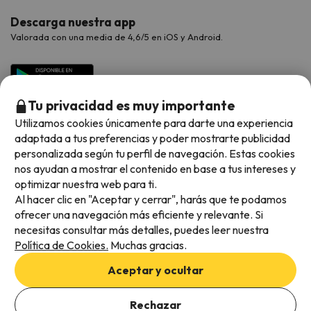
Descarga nuestra app
Valorada con una media de 4,6/5 en iOS y Android.
Tu privacidad es muy importante
Utilizamos cookies únicamente para darte una experiencia
adaptada a tus preferencias y poder mostrarte publicidad
personalizada según tu perfil de navegación. Estas cookies
nos ayudan a mostrar el contenido en base a tus intereses y
optimizar nuestra web para ti.
Métodos de pago disponibles
Al hacer clic en "Aceptar y cerrar", harás que te podamos
ofrecer una navegación más eficiente y relevante. Si
necesitas consultar más detalles, puedes leer nuestra
Política de Cookies.
Muchas gracias.
Condiciones generales
Aceptar y ocultar
Privacidad de datos
Añade las fechas para comprobar la disponibilidad
Política de cookies
Rechazar