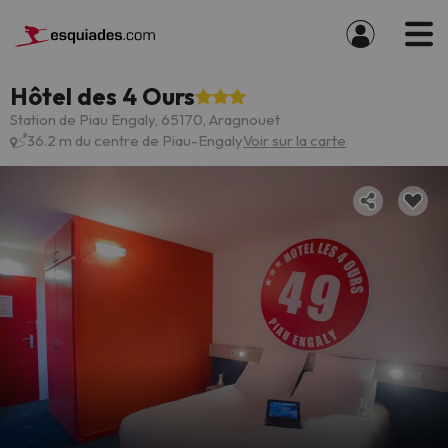
Hôtel des 4 Ours
Station de Piau Engaly, 65170, Aragnouet
36.2 m du centre de Piau-Engaly
Voir sur la carte