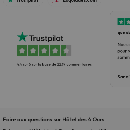
Trustpilot
Esquiades.com
que du
Nous 
pour 
somme
4.4 sur 5 sur la base de 2239 commentaires
Sand
Foire aux questions sur Hôtel des 4 Ours