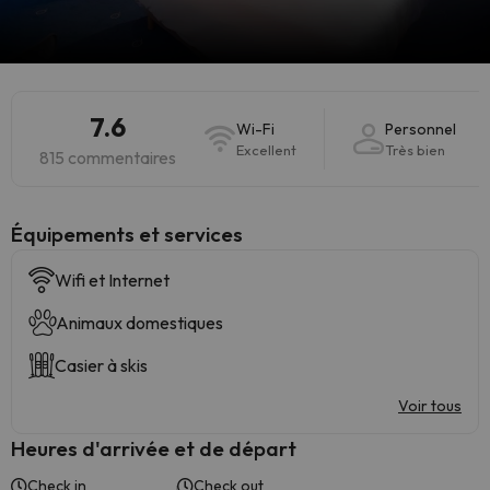
7.6
Wi-Fi
Personnel
Excellent
Très bien
815 commentaires
​Équipements et services
Wifi et Internet
Animaux domestiques
Casier à skis
Voir tous
Heures d'arrivée et de départ
Check in
Check out