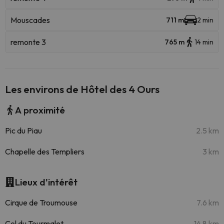
Mouscades
711 m
2 min
remonte 3
765 m
14 min
Les environs de Hôtel des 4 Ours
A proximité
Pic du Piau
2.5 km
Chapelle des Templiers
3 km
Lieux d'intérêt
Cirque de Troumouse
7.6 km
Col du Tourmalet
14.8 km