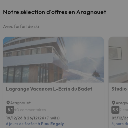
Notre sélection d'offres en Aragnouet
Avec forfait de ski
Lagrange Vacances L-Ecrin du Badet
Aragnouet
Aragn
8.1
5.9
40 commentaires
2 co
19/12/26 à 26/12/26
(7 nuits)
05/12/26
6 jours de forfait à
Piau Engaly
6 jours d