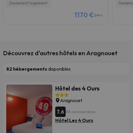
Seulement logement
Seulem
1170 €
/pers.
Découvrez d'autres hôtels en Aragnouet
82
hébergements
disponibles
Hôtel des 4 Ours
Aragnouet
7.6
815 commentaires
Hôtel Les 4 Ours