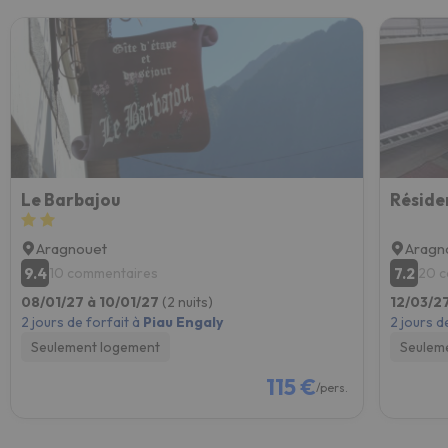
Le Barbajou
Réside
Aragnouet
Aragn
9.4
7.2
10 commentaires
20 
08/01/27 à 10/01/27
(2 nuits)
12/03/2
2 jours de forfait à
Piau Engaly
2 jours d
Seulement logement
Seulem
115 €
/pers.