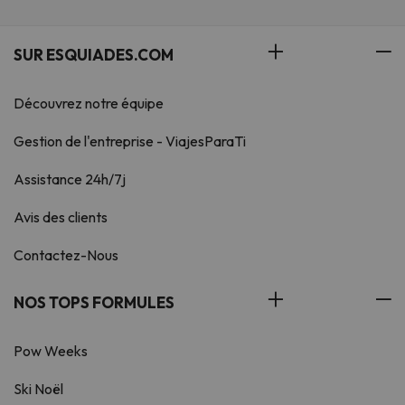
entièrement remboursé sur votre
carte de crédit, si aucun dommage
n'a été constaté par
SUR ESQUIADES.COM
l'établissement. La remise des clés
s’effectue à l’agence responsable
Découvrez notre équipe
de l’hébergement, située à une
adresse différente. L’adresse vous
Gestion de l'entreprise - ViajesParaTi
sera communiquée par l’agence
après réception de l'intégralité du
Assistance 24h/7j
paiement de votre réservation, au
plus tard 14 jours avant votre
Avis des clients
arrivée. Les serviettes de toilette
et le linge de lit n’étant pas fournis
Contactez-Nous
sur place, veuillez apporter les
vôtres.
NOS TOPS FORMULES
Certains des services énumérés
Pow Weeks
peuvent être considérés comme
des extras. Veuillez vous
Ski Noël