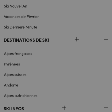
renseigner auprès de la réception à
votre arrivée. Ces informations
Ski Nouvel An
sont susceptibles d'être modifiées
Vacances de Février
par l'hébergement.
Ski Dernière Minute
DESTINATIONS DE SKI
Alpes françaises
Pyrénées
Alpes suisses
Andorre
Alpes autrichiennes
SKI INFOS