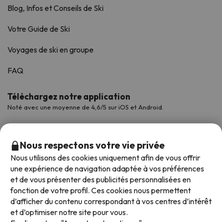
Blog, Infos et Conseils de Ski
Votre Guide de Ski
Voyages de ski en groupe
FAQ
Téléchargez notre application
Noté avec une moyenne de 4,6/5 sur iOS et Android.
Nous respectons votre vie privée
Nous utilisons des cookies uniquement afin de vous offrir
une expérience de navigation adaptée à vos préférences
et de vous présenter des publicités personnalisées en
fonction de votre profil. Ces cookies nous permettent
d’afficher du contenu correspondant à vos centres d’intérêt
et d’optimiser notre site pour vous.
Modes de paiement disponibles