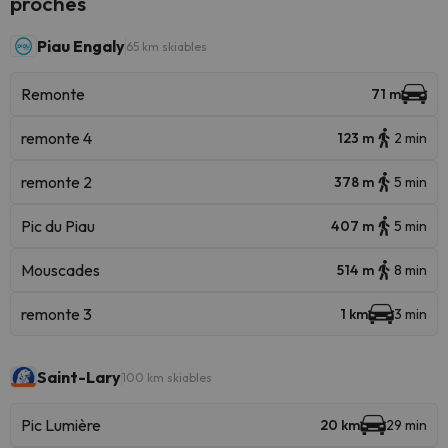
proches
Piau Engaly
65 km skiables
Remonte
71 m
remonte 4
123 m
2 min
remonte 2
378 m
5 min
Pic du Piau
407 m
5 min
Mouscades
514 m
8 min
remonte 3
1 km
3 min
Saint-Lary
100 km skiables
Pic Lumière
20 km
29 min