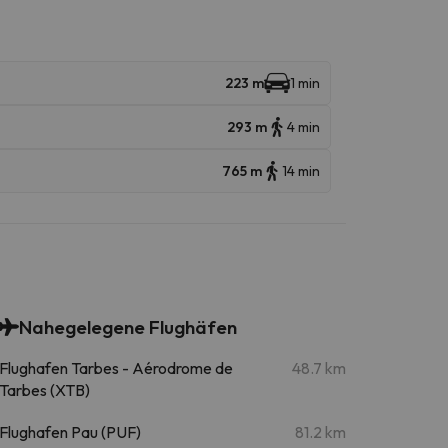
223 m
1 min
293 m
4 min
765 m
14 min
Nahegelegene Flughäfen
Flughafen Tarbes - Aérodrome de
48.7 km
Tarbes (XTB)
Flughafen Pau (PUF)
81.2 km