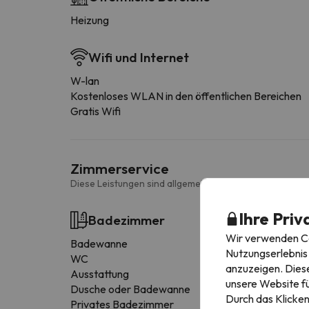
Heizung
Wifi und Internet
W-lan
Kostenloses WLAN in den öffentlichen Bereichen
Gratis Wifi
Zimmerservice
Diese Leistungen sind allgemein und können je nach Zi
Ihre Priv
Badezimmer
Wir verwenden Coo
Badewanne
Nutzungserlebnis 
WC
anzuzeigen. Diese
Ausstattung
unsere Website fü
Dusche oder Badewanne
Durch das Klicken
Privates Badezimmer