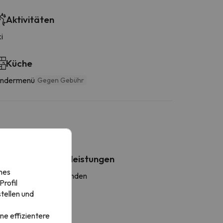
Aktivitäten
i
Küche
indermenü
Gegen Gebühr
Weitere Dienstleistungen
nes
andtücher sind vorhanden
rofil
tellen und
ne effizientere