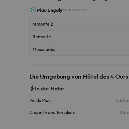
Piau Engaly
65 Skikilometer
remonte 2
Remonte
Mouscades
Die Umgebung von Hôtel des 4 Ours
In der Nähe
Pic du Piau
2.5 k
Chapelle des Templiers
3 k