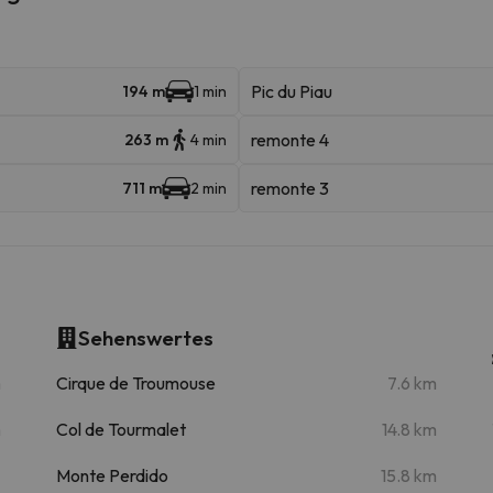
Pic du Piau
194 m
1 min
remonte 4
263 m
4 min
remonte 3
711 m
2 min
Sehenswertes
m
Cirque de Troumouse
7.6 km
m
Col de Tourmalet
14.8 km
Monte Perdido
15.8 km