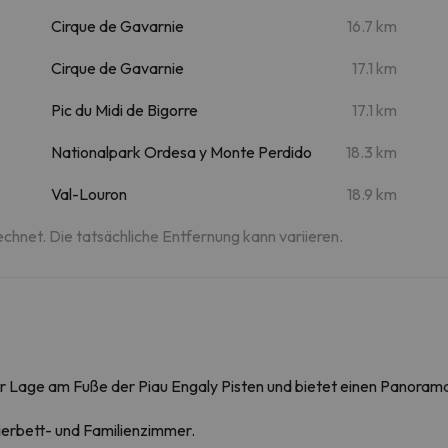
Cirque de Gavarnie
16.7 km
Cirque de Gavarnie
17.1 km
Pic du Midi de Bigorre
17.1 km
Nationalpark Ordesa y Monte Perdido
18.3 km
Val-Louron
18.9 km
echnet. Die tatsächliche Entfernung kann variieren.
er Lage am Fuße der Piau Engaly Pisten und bietet einen Panorama
ierbett- und Familienzimmer.