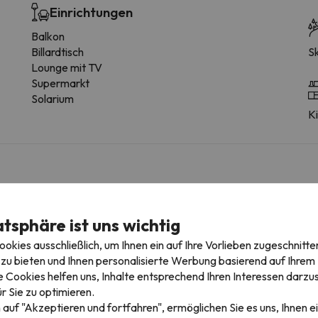
Einrichtungen
Balkon
Billardtisch
Sk
Lounge mit TV
Supermarkt
Solarium
K
mmertyp variieren.
atsphäre ist uns wichtig
Zimmerausstattung
kies ausschließlich, um Ihnen ein auf Ihre Vorlieben zugeschnitte
Telefon
H
zu bieten und Ihnen personalisierte Werbung basierend auf Ihrem P
Heizung
 Cookies helfen uns, Inhalte entsprechend Ihren Interessen darzus
Alarmdienst
r Sie zu optimieren.
Teppichboden
 auf "Akzeptieren und fortfahren", ermöglichen Sie es uns, Ihnen ei
Schreibtisch