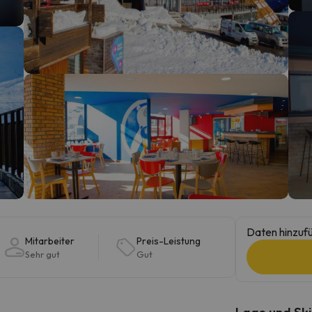
erirrt. Sobald er seinen Kompass gefunden hat, wird er zurück sein.
Daten hinzufü
Mitarbeiter
Preis-Leistung
Sehr gut
Gut
Lage und Ski