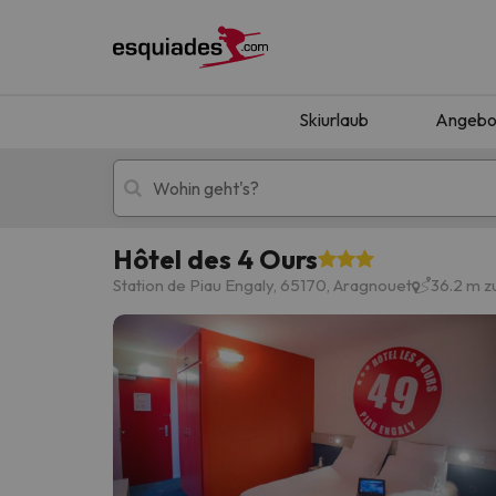
Skiurlaub
Angebo
Hôtel des 4 Ours
Skiurlaub
Berghotels
Station de Piau Engaly, 65170, Aragnouet
36.2 m 
Oops, wir haben keine Ergebnisse gefunden, d