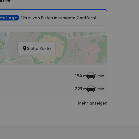
ete Lage
194 m von Pisten in remonte 2 entfernt.
Siehe Karte
194 m
1 min
223 m
1 min
Mehr anzeigen