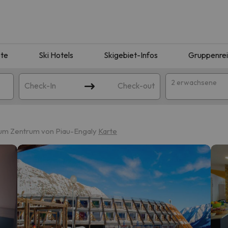
te
Ski Hotels
Skigebiet-Infos
Gruppenre
2 erwachsene
Check-In
Check-out
zum Zentrum von Piau-Engaly
Karte
ie Ihrer Suche entsprechen. Versuchen Sie, das Ziel zu ändern.