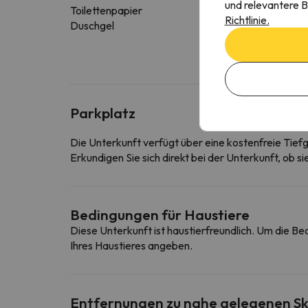
und relevantere B
Toilettenpapier
Richtlinie.
Duschgel
Parkplatz
Die Unterkunft verfügt über eine kostenfreie Tief
Erkundigen Sie sich direkt bei der Unterkunft, ob s
Bedingungen für Haustiere
Diese Unterkunft ist haustierfreundlich. Um die B
Ihres Haustieres angeben.
Entfernungen zu nahe gelegenen Sk