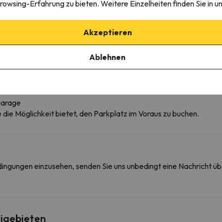
rowsing-Erfahrung zu bieten. Weitere Einzelheiten finden Sie in u
Schrank
Schließfächer
Rauchmelder
Akzeptieren
Feuerlöscher
Ablehnen
garage
ie die Möglichkeit bietet, den Parkplatz im Voraus zu buchen.
edingungen einzusehen, senden Sie uns unbedingt eine Nachricht ü
igebieten