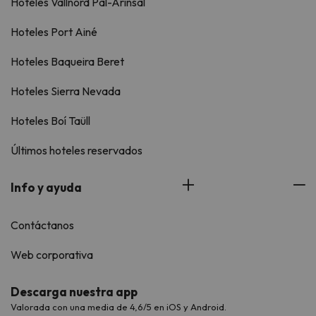
Hoteles Vallnord Pal-Arinsal
Hoteles Port Ainé
Hoteles Baqueira Beret
Hoteles Sierra Nevada
Hoteles Boí Taüll
Últimos hoteles reservados
Info y ayuda
Contáctanos
Web corporativa
Descarga nuestra app
Valorada con una media de 4,6/5 en iOS y Android.