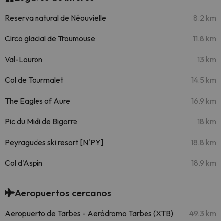
Reserva natural de Néouvielle
8.2 km
Circo glacial de Troumouse
11.8 km
Val-Louron
13 km
Col de Tourmalet
14.5 km
The Eagles of Aure
16.9 km
Pic du Midi de Bigorre
18 km
Peyragudes ski resort [N'PY]
18.8 km
Col d'Aspin
18.9 km
Aeropuertos cercanos
Aeropuerto de Tarbes - Aeródromo Tarbes (XTB)
49.3 km