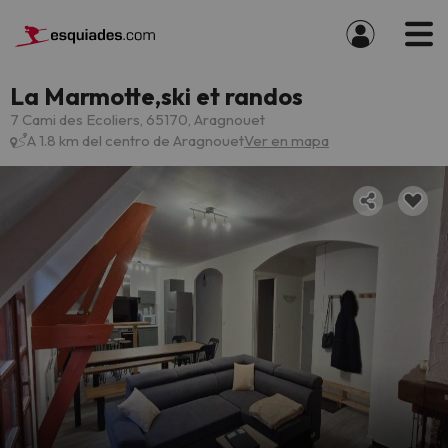
La Marmotte,ski et randos
7 Cami des Ecoliers, 65170, Aragnouet
A 1.8 km del centro de Aragnouet
Ver en mapa