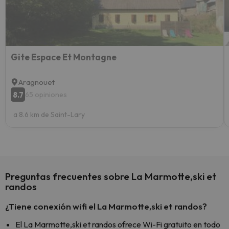
extra
yo.
Gite Espace Et Montagne
Aragnouet
8.7
65 opiniones
a 8.6 km de Saint-Lary
Preguntas frecuentes sobre La Marmotte,ski et
randos
¿Tiene conexión wifi el La Marmotte,ski et randos?
El La Marmotte,ski et randos ofrece Wi-Fi gratuito en todo