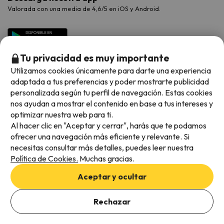
Valorada con una media de 4,6/5 en iOS y Android.
Tu privacidad es muy importante
Utilizamos cookies únicamente para darte una experiencia
adaptada a tus preferencias y poder mostrarte publicidad
personalizada según tu perfil de navegación. Estas cookies
nos ayudan a mostrar el contenido en base a tus intereses y
optimizar nuestra web para ti.
Métodos de pago disponibles
Al hacer clic en "Aceptar y cerrar", harás que te podamos
ofrecer una navegación más eficiente y relevante. Si
necesitas consultar más detalles, puedes leer nuestra
Política de Cookies.
Muchas gracias.
Condiciones generales
Aceptar y ocultar
Privacidad de datos
Añade las fechas para comprobar la disponibilidad
Política de cookies
Rechazar
Añadir fechas
Viajes para ti S.L.U. Copyright © Esquiades.com 2002-2026