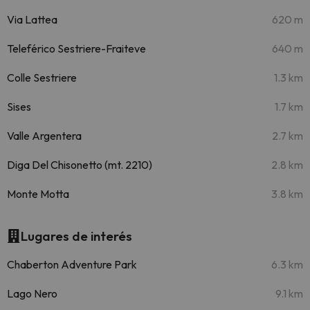
Via Lattea
620 m
Teleférico Sestriere-Fraiteve
640 m
Colle Sestriere
1.3 km
Sises
1.7 km
Valle Argentera
2.7 km
Diga Del Chisonetto (mt. 2210)
2.8 km
Monte Motta
3.8 km
Lugares de interés
Chaberton Adventure Park
6.3 km
Lago Nero
9.1 km