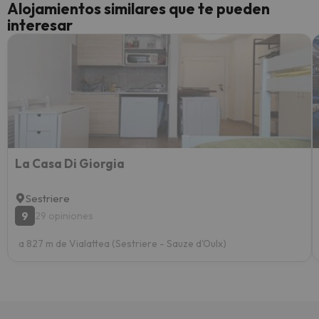
Alojamientos similares que te pueden
perfe
interesar
diner
Recom
vacaci
esquia
extra
yo.
La Casa Di Giorgia
Sestriere
9
29 opiniones
a 827 m de Vialattea (Sestriere - Sauze d'Oulx)