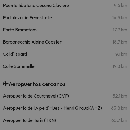
Puente tibetano Cesana Claviere
9.6 km
Fortaleza de Fenestrelle
16.5 km
Forte Bramafam
17.9 km
Bardonecchia Alpine Coaster
18.7 km
Col d'Izoard
19.1 km
Colle Sommeiller
19.8 km
Aeropuertos cercanos
Aeropuerto de Courchevel (CVF)
52.1 km
Aeropuerto de l'Alpe d'Huez - Henri Giraud (AHZ)
63.8 km
Aeropuerto de Turín (TRN)
65.7 km