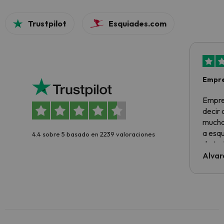
Trustpilot
Esquiades.com
Empre
Empre
decir
muchas
a esqu
4.4 sobre 5 basado en 2239 valoraciones
de tod
al cli
Alvar
he ten
culpa 
inmobi
y un t
cancel
cance