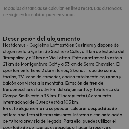
Todas las distancias se calculan en línea recta. Las distancias
de viaje en la realidad pueden variar.
Descripción del alojamiento
Hostdomus - Guglielmo Loft está en Sestriere y dispone de
alojamiento a 4,5 km de Sestriere Colle, a 11 km de Estadio del
Trampolino y a 11 km de Via Lattea. Este apartamento está a
21 km de Montgenèvre Golf y a 33 km de Serre Chevalier. El
apartamento tiene 2 dormitorios, 2 baños, ropa de cama,
toallas, TV, zona de comedor, cocina totalmente equipada y
balcón con vistas a la montaña. Estación de tren de
Bardonecchia está a 34 km del alojamiento, y Teleférico de
Campo Smith está a 35 km. El aeropuerto (Aeropuerto
internacional de Cuneo) está a 105 km.
En este alojamiento no se pueden celebrar despedidas de
soltero o soltera ni fiestas similares. Informa a con antelación
de tu hora prevista de llegada. Para ello, puedes utilizar el
apartado de peticiones especiales al hacer la reserva o