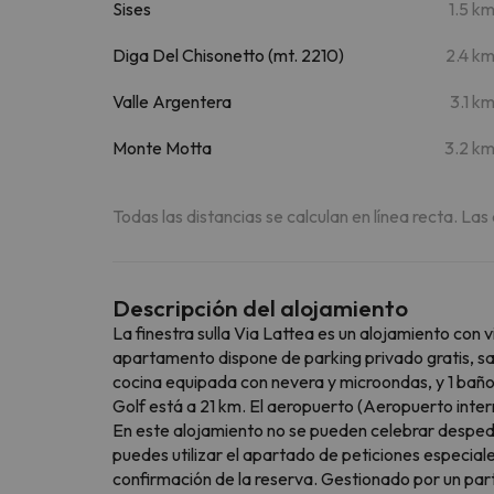
Sises
1.5 k
Diga Del Chisonetto (mt. 2210)
2.4 k
Valle Argentera
3.1 k
Monte Motta
3.2 k
Todas las distancias se calculan en línea recta. Las
Descripción del alojamiento
La finestra sulla Via Lattea es un alojamiento con 
apartamento dispone de parking privado gratis, saló
cocina equipada con nevera y microondas, y 1 baño
Golf está a 21 km. El aeropuerto (Aeropuerto inte
En este alojamiento no se pueden celebrar despedida
puedes utilizar el apartado de peticiones especial
confirmación de la reserva. Gestionado por un part