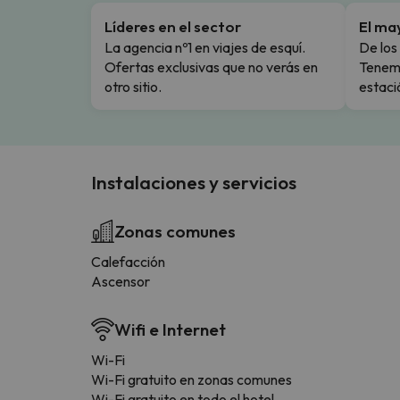
Líderes en el sector
El ma
La agencia nº1 en viajes de esquí.
De los 
Ofertas exclusivas que no verás en
Tenemo
otro sitio.
estaci
Instalaciones y servicios
Zonas comunes
Calefacción
Ascensor
Wifi e Internet
Wi-Fi
Wi-Fi gratuito en zonas comunes
Wi-Fi gratuito en todo el hotel