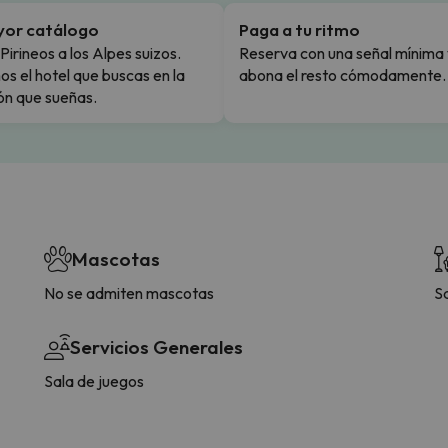
yor catálogo
Paga a tu ritmo
Pirineos a los Alpes suizos.
Reserva con una señal mínima 
s el hotel que buscas en la
abona el resto cómodamente.
ón que sueñas.
Mascotas
No se admiten mascotas
S
Servicios Generales
Sala de juegos