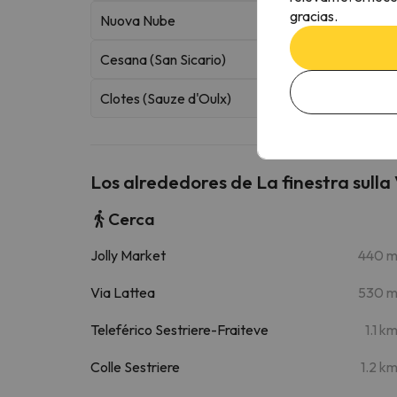
gracias.
Nuova Nube
Cesana (San Sicario)
Clotes (Sauze d'Oulx)
Los alrededores de La finestra sulla
Cerca
Jolly Market
440 
Via Lattea
530 
Teleférico Sestriere-Fraiteve
1.1 k
Colle Sestriere
1.2 k