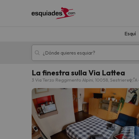
Esquí
La finestra sulla Via Lattea
Esquí
Escapadas
3 Via Terzo Reggimento Alpini, 10058, Sestriere
A 
¡Vaya! No hemos encontrado ningún resultado 