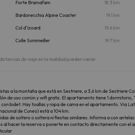
m
Forte Bramafam
18.3 km
m
Bardonecchia Alpine Coaster
19.1 km
m
Col d'Izoard
19.6 km
m
Colle Sommeiller
19.7 km
 distancias de viaje en la realidad pueden variar.
vistas a la montaña que está en Sestriere, a 3,6 km de Sestriere Co
n de uso común y wifi gratis. El apartamento tiene 1 dormitorio, T
 con bidet. Hay toallas y ropa de cama en el apartamento. Via Lat
rnacional de Cuneo) está a 104 km.
s de soltero o soltera ni fiestas similares. Informa a con antelaci
es al hacer la reserva o ponerte en contacto directamente con el 
icular