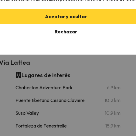
Rafuyel (Cesana Torinese)
3.1 km
10 min
Aceptar y ocultar
Col Boeuf (Claviere)
12.8 km
19 min
Rechazar
25.9 km
37 min
 Via Lattea
Lugares de interés
m
Chaberton Adventure Park
6.9 km
m
Puente tibetano Cesana Claviere
10.2 km
m
Susa Valley
10.9 km
m
Fortaleza de Fenestrelle
15.9 km