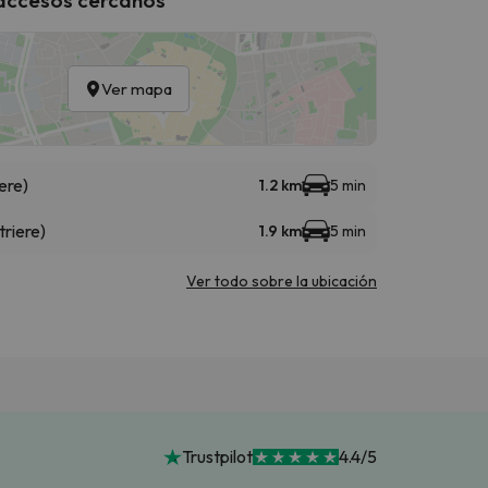
Ver mapa
ere)
1.2 km
5 min
triere)
1.9 km
5 min
Ver todo sobre la ubicación
Trustpilot
4.4/5