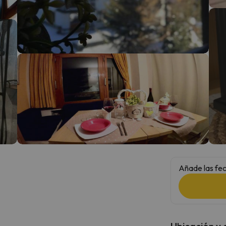
 el norte. En cuanto encuentre su brújula vuelve.
Añade las fec
Ubicación y