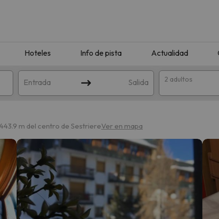
Hoteles
Info de pista
Actualidad
2 adultos
Entrada
Salida
443.9 m del centro de Sestriere
Ver en mapa
que coincida con tu búsqueda. Prueba a modificar el destino.