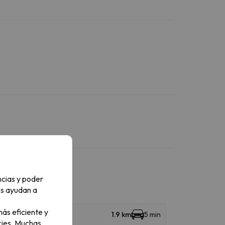
ncias y poder
os ayudan a
ás eficiente y
1.9 km
5 min
ies.
Muchas