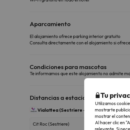
Aparcamiento
El alojamiento ofrece parking interior gratuito
Consulta directamente con el alojamiento si ofrecen
Condiciones para mascotas
Te informamos que este alojamiento no admite m
Tu priva
Distancias a estaciones de esquí ce
Utilizamos cookie
mostrarte publici
Vialattea (Sestriere - Sauze d'Oulx)
400 km
mostrar el conten
Al hacer clic en 
Cit Roc (Sestriere)
relevante. Si nec