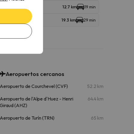
12.7 km
19 min
19.3 km
29 min
Aeropuertos cercanos
Aeropuerto de Courchevel (CVF)
52.2 km
Aeropuerto de l'Alpe d'Huez - Henri
64.4 km
Giraud (AHZ)
Aeropuerto de Turín (TRN)
65 km