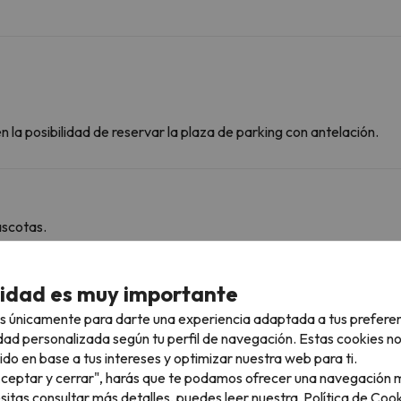
 la posibilidad de reservar la plaza de parking con antelación.
ascotas.
cidad es muy importante
rcanas
s únicamente para darte una experiencia adaptada a tus prefere
dad personalizada según tu perfil de navegación. Estas cookies n
 esquiables
ido en base a tus intereses y optimizar nuestra web para ti.
"Aceptar y cerrar", harás que te podamos ofrecer una navegación m
Fraiteve 1 (Sestriere)
1.2 km
5 min
esitas consultar más detalles, puedes leer nuestra
Política de Cook