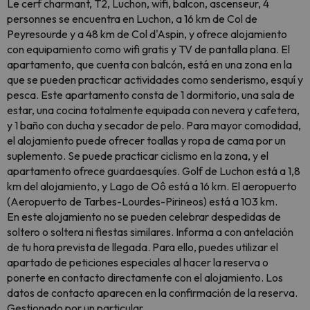
Le cerf charmant, T2, Luchon, wifi, balcon, ascenseur, 4
personnes se encuentra en Luchon, a 16 km de Col de
Peyresourde y a 48 km de Col d'Aspin, y ofrece alojamiento
con equipamiento como wifi gratis y TV de pantalla plana. El
apartamento, que cuenta con balcón, está en una zona en la
que se pueden practicar actividades como senderismo, esquí y
pesca. Este apartamento consta de 1 dormitorio, una sala de
estar, una cocina totalmente equipada con nevera y cafetera,
y 1 baño con ducha y secador de pelo. Para mayor comodidad,
el alojamiento puede ofrecer toallas y ropa de cama por un
suplemento. Se puede practicar ciclismo en la zona, y el
apartamento ofrece guardaesquíes. Golf de Luchon está a 1,8
km del alojamiento, y Lago de Oô está a 16 km. El aeropuerto
(Aeropuerto de Tarbes-Lourdes-Pirineos) está a 103 km.
En este alojamiento no se pueden celebrar despedidas de
soltero o soltera ni fiestas similares. Informa a con antelación
de tu hora prevista de llegada. Para ello, puedes utilizar el
apartado de peticiones especiales al hacer la reserva o
ponerte en contacto directamente con el alojamiento. Los
datos de contacto aparecen en la confirmación de la reserva.
Gestionado por un particular