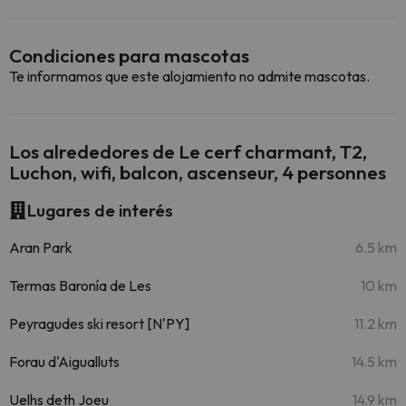
Condiciones para mascotas
Te informamos que este alojamiento no admite mascotas.
Los alrededores de Le cerf charmant, T2,
Luchon, wifi, balcon, ascenseur, 4 personnes
Lugares de interés
Aran Park
6.5 km
Termas Baronía de Les
10 km
Peyragudes ski resort [N'PY]
11.2 km
Forau d'Aigualluts
14.5 km
Uelhs deth Joeu
14.9 km