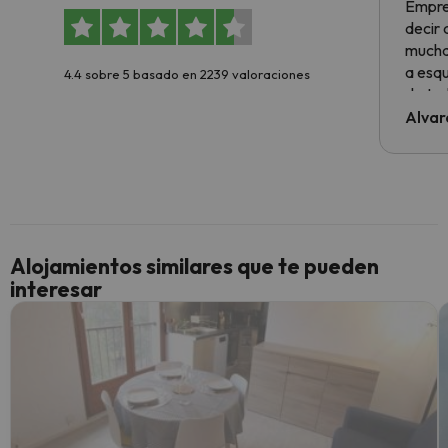
Empre
decir
muchas
a esqu
4.4 sobre 5 basado en 2239 valoraciones
de tod
al cli
Alvar
he ten
culpa 
inmobi
y un t
cancel
cance
Alojamientos similares que te pueden
perfe
interesar
diner
Recom
vacaci
esquia
extra
yo.