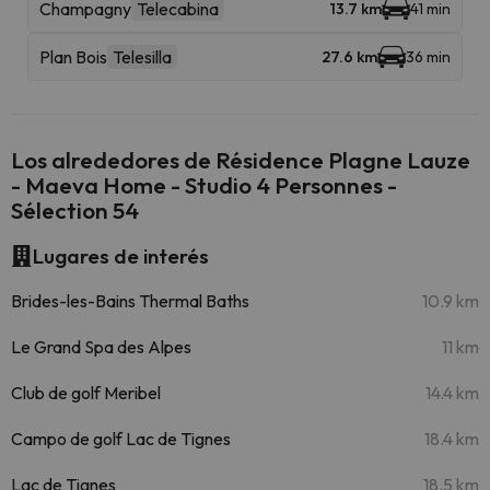
Champagny
Telecabina
13.7 km
41 min
Plan Bois
Telesilla
27.6 km
36 min
Los alrededores de Résidence Plagne Lauze
- Maeva Home - Studio 4 Personnes -
Sélection 54
Lugares de interés
Brides-les-Bains Thermal Baths
10.9 km
Le Grand Spa des Alpes
11 km
Club de golf Meribel
14.4 km
Campo de golf Lac de Tignes
18.4 km
Lac de Tignes
18.5 km