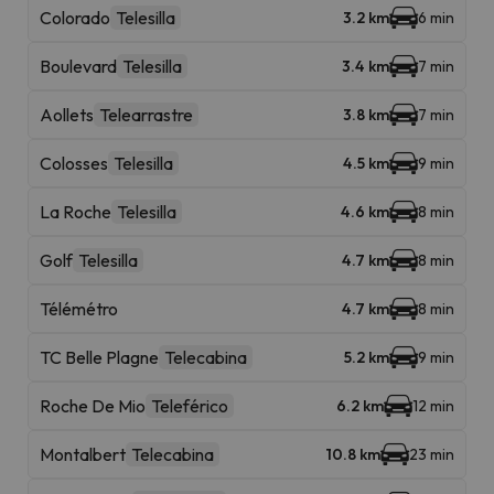
Colorado
Telesilla
3.2 km
6 min
Boulevard
Telesilla
3.4 km
7 min
Aollets
Telearrastre
3.8 km
7 min
Colosses
Telesilla
4.5 km
9 min
La Roche
Telesilla
4.6 km
8 min
Golf
Telesilla
4.7 km
8 min
Télémétro
4.7 km
8 min
TC Belle Plagne
Telecabina
5.2 km
9 min
Roche De Mio
Teleférico
6.2 km
12 min
Montalbert
Telecabina
10.8 km
23 min