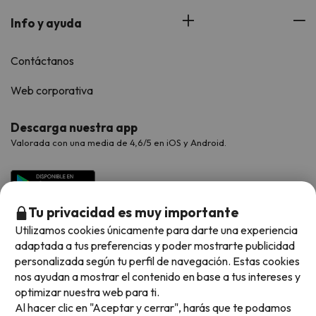
Info y ayuda
Contáctanos
Web corporativa
Descarga nuestra app
Valorada con una media de 4,6/5 en iOS y Android.
Tu privacidad es muy importante
Utilizamos cookies únicamente para darte una experiencia
adaptada a tus preferencias y poder mostrarte publicidad
personalizada según tu perfil de navegación. Estas cookies
nos ayudan a mostrar el contenido en base a tus intereses y
optimizar nuestra web para ti.
Métodos de pago disponibles
Al hacer clic en "Aceptar y cerrar", harás que te podamos