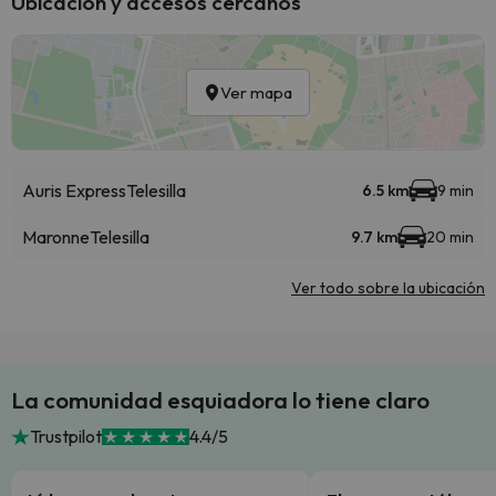
Ubicación y accesos cercanos
Ver mapa
Auris Express
Telesilla
6.5 km
9 min
Maronne
Telesilla
9.7 km
20 min
Ver todo sobre la ubicación
La comunidad esquiadora lo tiene claro
Trustpilot
4.4/5