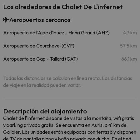
Los alrededores de Chalet De L'infernet
Aeropuertos cercanos
Aeropuerto de l'Alpe d'Huez - Henri Giraud (AHZ)
4.7 km
Aeropuerto de Courchevel (CVF)
57.5 km
Aeropuerto de Gap - Tallard (GAT)
66.1 km
Todas las distancias se calculan en línea recta. Las distancias
de viaje en la realidad pueden variar.
Descripción del alojamiento
Chalet de l'Infernet dispone de vistas a la montaña, wifi gratis
y parking privado gratis. Se encuentra en Auris, a 41 km de
Galibier. Las unidades están equipadas con terraza y disponen
de TV de pantalla plana y baño privado con ducha. En el bed