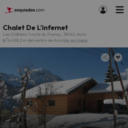
Chalet De L'infernet
Les Châtains 1 route du Freney,, 38142, Auris
A 628.2 m del centro de Auris
Ver en mapa