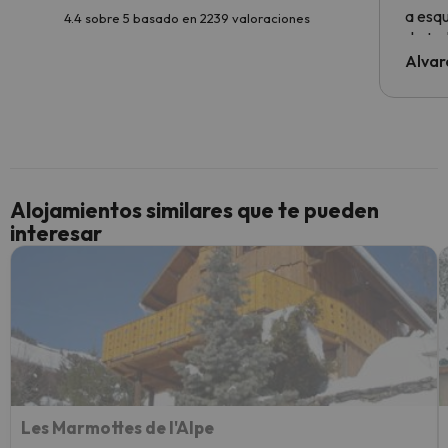
a esqu
4.4 sobre 5 basado en 2239 valoraciones
de tod
al cli
Alvar
he ten
culpa 
inmobi
y un t
cancel
cance
Alojamientos similares que te pueden
perfe
interesar
diner
Recom
vacaci
esquia
extra
yo.
Les Marmottes de l'Alpe