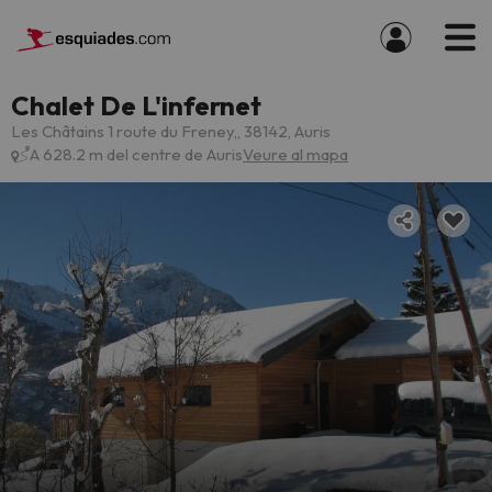
Chalet De L'infernet
Les Châtains 1 route du Freney,, 38142, Auris
A 628.2 m del centre de Auris
Veure al mapa