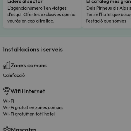
Líders al sector
El catàleg més gran
L'agència número 1 en viatges
Dels Pirineus als Alps 
d'esquí. Ofertes exclusives que no
Tenim l'hotel que busq
veuràs en cap altre lloc.
l'estació que somies.
Instal·lacions i serveis
Zones comuns
Calefacció
Wifi i Internet
Wi-Fi
Wi-Fi gratuit en zones comuns
Wi-Fi gratuït en tot l'hotel
Mascotes