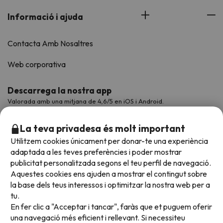
Informació i ajuda
Contacta Amb Nosaltres
Web corporativa
Descarrega la nostra app
Valorada amb una mitjana de 4,6/5 en iOS i Android.
La teva privadesa és molt important
Utilitzem cookies únicament per donar-te una experiència
adaptada a les teves preferències i poder mostrar
publicitat personalitzada segons el teu perfil de navegació.
Aquestes cookies ens ajuden a mostrar el contingut sobre
la base dels teus interessos i optimitzar la nostra web per a
tu.
En fer clic a "Acceptar i tancar", faràs que et puguem oferir
Acceptem
una navegació més eficient i rellevant. Si necessiteu