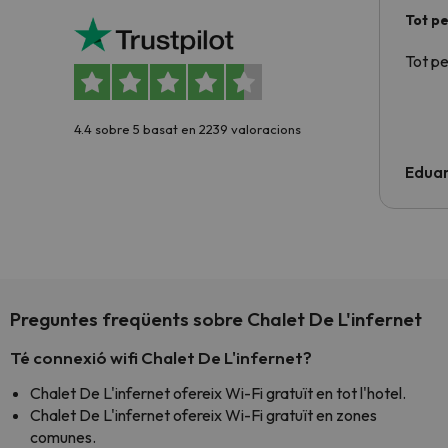
Tot p
Tot p
4.4 sobre 5 basat en 2239 valoracions
Edua
Preguntes freqüents sobre Chalet De L'infernet
Té connexió wifi Chalet De L'infernet?
Chalet De L'infernet ofereix Wi-Fi gratuït en tot l'hotel.
Chalet De L'infernet ofereix Wi-Fi gratuït en zones
comunes.