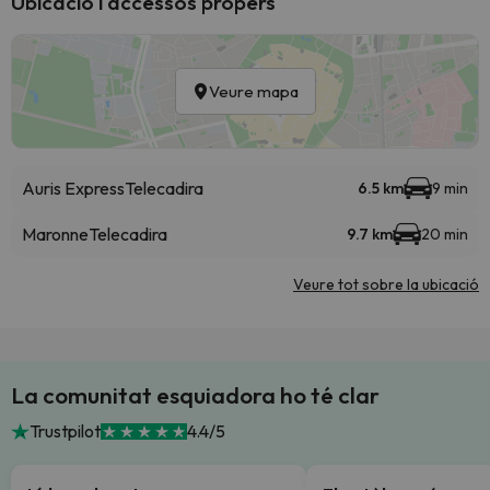
Ubicació i accessos propers
Veure mapa
Auris Express
Telecadira
6.5 km
9 min
Maronne
Telecadira
9.7 km
20 min
Veure tot sobre la ubicació
La comunitat esquiadora ho té clar
Trustpilot
4.4/5