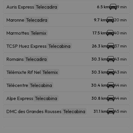
Auris Express
Telecadira
6.5 km
9 min
Maronne
Telecadira
9.7 km
20 min
Marmottes
Telemix
17.5 km
40 min
TCSP Huez Express
Telecabina
26.3 km
37 min
Romains
Telecadira
30.3 km
43 min
Télémixte Rif Nel
Telemix
30.3 km
43 min
Télécentre
Telecabina
30.4 km
44 min
Alpe Express
Telecabina
30.8 km
44 min
DMC des Grandes Rousses
Telecabina
31.1 km
45 min