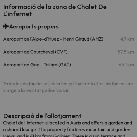
Informació de la zona de Chalet De
L'infernet
Aeroports propers
Aeroport de l'Alpe-d'Huez - Henri Giraud (AHZ)
4.7 km
Aeroport de Courchevel (CVF)
57.5 km
Aeroport de Gap - Tallard (GAT)
66.1 km
Totes les distàncies es calculen en línia recta. Les distàncies de
viatge a la realitat poden variar.
Descripció de l'allotjament
Chalet de l'Infernet is located in Auris and offers a garden and
a shared lounge. The property features mountain and garden
views, and is 41 km from Galibier. There is a sun terrace and