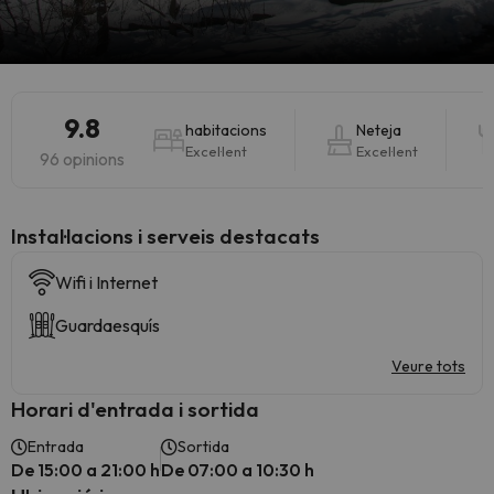
9.8
habitacions
Neteja
Excel·lent
Excel·lent
96 opinions
Instal·lacions i serveis destacats
Wifi i Internet
Guardaesquís
Veure tots
Horari d'entrada i sortida
Entrada
Sortida
De 15:00 a 21:00 h
De 07:00 a 10:30 h