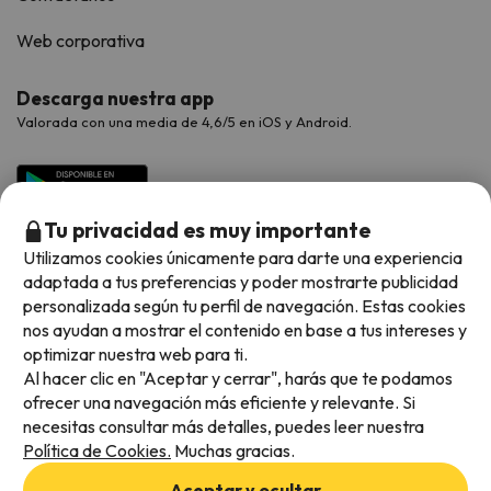
Web corporativa
Descarga nuestra app
Valorada con una media de 4,6/5 en iOS y Android.
Tu privacidad es muy importante
Utilizamos cookies únicamente para darte una experiencia
adaptada a tus preferencias y poder mostrarte publicidad
personalizada según tu perfil de navegación. Estas cookies
nos ayudan a mostrar el contenido en base a tus intereses y
optimizar nuestra web para ti.
Métodos de pago disponibles
Al hacer clic en "Aceptar y cerrar", harás que te podamos
ofrecer una navegación más eficiente y relevante. Si
necesitas consultar más detalles, puedes leer nuestra
Política de Cookies.
Muchas gracias.
Condiciones generales
Aceptar y ocultar