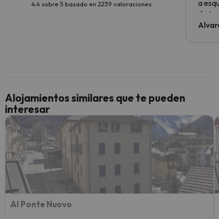
a esqu
4.4 sobre 5 basado en 2239 valoraciones
de tod
al cli
Alvar
he ten
culpa 
inmobi
y un t
cancel
cance
Alojamientos similares que te pueden
perfe
interesar
diner
Recom
vacaci
esquia
extra
yo.
Al Ponte Nuovo