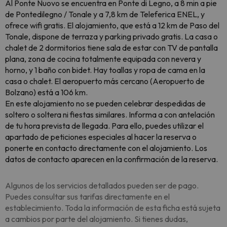
Al Ponte Nuovo se encuentra en Ponte di Legno, a 8 min a pie
de Pontedilegno / Tonale y a 7,8 km de Teleferica ENEL, y
ofrece wifi gratis. El alojamiento, que está a 12 km de Paso del
Tonale, dispone de terraza y parking privado gratis. La casa o
chalet de 2 dormitorios tiene sala de estar con TV de pantalla
plana, zona de cocina totalmente equipada con nevera y
horno, y 1 baño con bidet. Hay toallas y ropa de cama en la
casa o chalet. El aeropuerto más cercano (Aeropuerto de
Bolzano) está a 106 km.
En este alojamiento no se pueden celebrar despedidas de
soltero o soltera ni fiestas similares. Informa a con antelación
de tu hora prevista de llegada. Para ello, puedes utilizar el
apartado de peticiones especiales al hacer la reserva o
ponerte en contacto directamente con el alojamiento. Los
datos de contacto aparecen en la confirmación de la reserva.
Algunos de los servicios detallados pueden ser de pago.
Puedes consultar sus tarifas directamente en el
establecimiento. Toda la información de esta ficha está sujeta
a cambios por parte del alojamiento. Si tienes dudas,