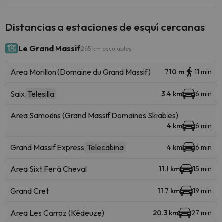
Distancias a estaciones de esquí cercanas
Le Grand Massif
265 km esquiables
Area Morillon (Domaine du Grand Massif)
710 m
11 min
Saix
Telesilla
3.4 km
6 min
Area Samoëns (Grand Massif Domaines Skiables)
4 km
6 min
Grand Massif Express
Telecabina
4 km
6 min
Area Sixt Fer à Cheval
11.1 km
15 min
Grand Cret
11.7 km
19 min
Area Les Carroz (Kédeuze)
20.3 km
27 min