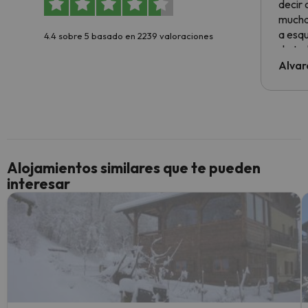
decir
muchas
a esqu
4.4 sobre 5 basado en 2239 valoraciones
de tod
al cli
Alvar
he ten
culpa 
inmobi
y un t
cancel
cance
Alojamientos similares que te pueden
perfe
interesar
diner
Recom
vacaci
esquia
extra
yo.