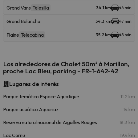
Grand Vans
Telesilla
34.1 km
46 min
Grand Balancha
34.3 km
47 min
Flaine
Telecabina
35.2 km
48 min
Los alrededores de Chalet 50m² à Morillon,
proche Lac Bleu, parking - FR-1-642-42
Lugares de interés
Parque temático Espace Aquatique
11.2 km
Parque acuático Aquariaz
14 km
Reserva natural nacional de Aiguilles Rouges
18.3 km
Lac Cornu
19.4 km