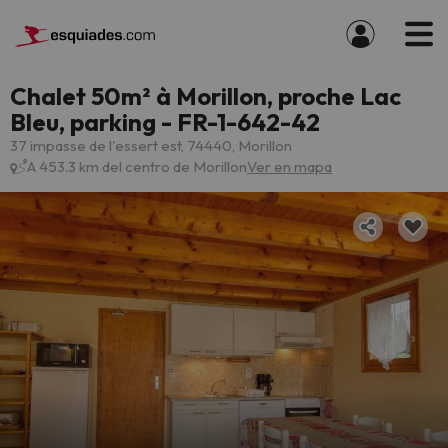
Chalet 50m² à Morillon, proche Lac
Bleu, parking - FR-1-642-42
37 impasse de l'essert est, 74440, Morillon
A 453.3 km del centro de Morillon
Ver en mapa