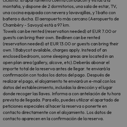
ciclismo. El apartamento cuenta con balcón y vistas a la
montaña, y dispone de 2 dormitorios, una sala de estar, TV,
una cocina equipada con nevera y lavavajillas, y 1 baño con
bañera o ducha. El aeropuerto más cercano (Aeropuerto de
Chambéry - Savoya) está a 97 km.
Towels can be rented (reservation needed) at EUR 7.00 or
guests can bring their own. Bedlinen can be rented
(reservation needed) at EUR 13.00 or guests can bring their
own. 1 Babycot available, charges apply. Instead of an
enclosed bedroom, some sleeping areas are located in an
open plan area (gallery, alcove, etc).Deberás abonar el
importe total de la reserva antes de llegar. te enviará la
confirmación con todos los datos del pago. Después de
realizar el pago, el alojamiento te enviará un e-mail con los
datos del establecimiento, incluidas la dirección y el lugar
donde recoger las llaves. Informa a con antelación de tu hora
prevista de llegada. Para ello, puedes utilizar el apartado de
peticiones especiales al hacer la reserva o ponerte en
contacto directamente con el alojamiento. Los datos de
contacto aparecen en la confirmación de la reserva.