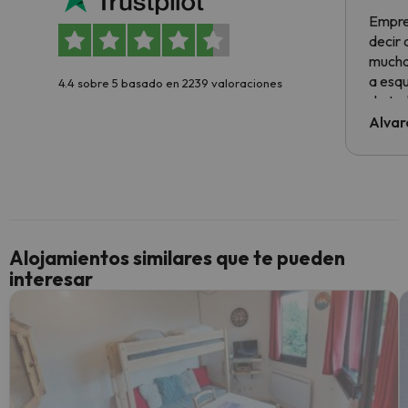
Empre
decir
muchas
a esqu
4.4 sobre 5 basado en 2239 valoraciones
de tod
al cli
Alvar
he ten
culpa 
inmobi
y un t
cancel
cance
Alojamientos similares que te pueden
perfe
interesar
diner
Recom
vacaci
esquia
extra
yo.