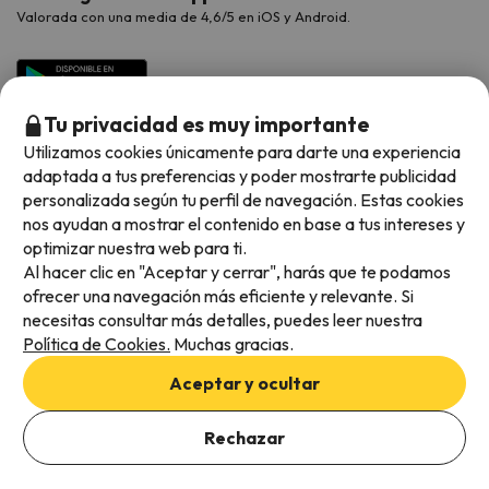
Valorada con una media de 4,6/5 en iOS y Android.
Tu privacidad es muy importante
Utilizamos cookies únicamente para darte una experiencia
adaptada a tus preferencias y poder mostrarte publicidad
personalizada según tu perfil de navegación. Estas cookies
nos ayudan a mostrar el contenido en base a tus intereses y
optimizar nuestra web para ti.
Métodos de pago disponibles
Al hacer clic en "Aceptar y cerrar", harás que te podamos
ofrecer una navegación más eficiente y relevante. Si
necesitas consultar más detalles, puedes leer nuestra
Política de Cookies.
Muchas gracias.
Condiciones generales
Aceptar y ocultar
Privacidad de datos
Añade las fechas para comprobar la disponibilidad
Política de cookies
Rechazar
Añadir fechas
Viajes para ti S.L.U. Copyright © Esquiades.com 2002-2026