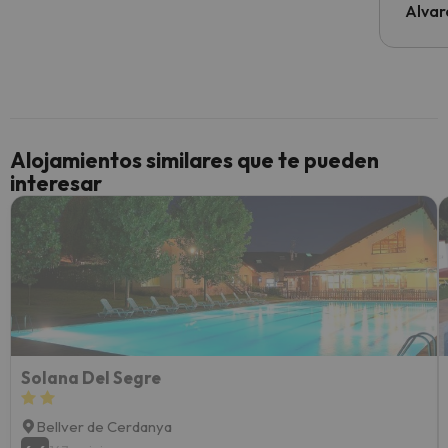
al cli
Alvar
he ten
culpa 
inmobi
y un t
cancel
cance
Alojamientos similares que te pueden
perfe
interesar
diner
Recom
vacaci
esquia
extra
yo.
Solana Del Segre
Bellver de Cerdanya