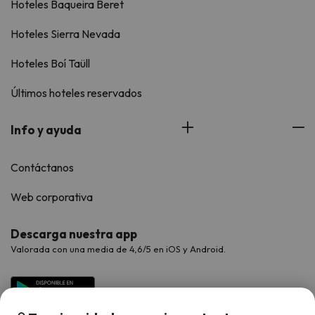
Hoteles Baqueira Beret
Hoteles Sierra Nevada
Hoteles Boí Taüll
Últimos hoteles reservados
Info y ayuda
Contáctanos
Web corporativa
Descarga nuestra app
Valorada con una media de 4,6/5 en iOS y Android.