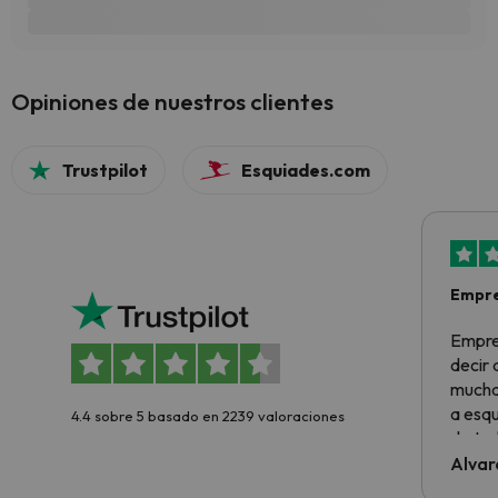
Opiniones de nuestros clientes
Trustpilot
Esquiades.com
Empre
Empre
decir
muchas
a esqu
4.4 sobre 5 basado en 2239 valoraciones
de tod
al cli
Alvar
he ten