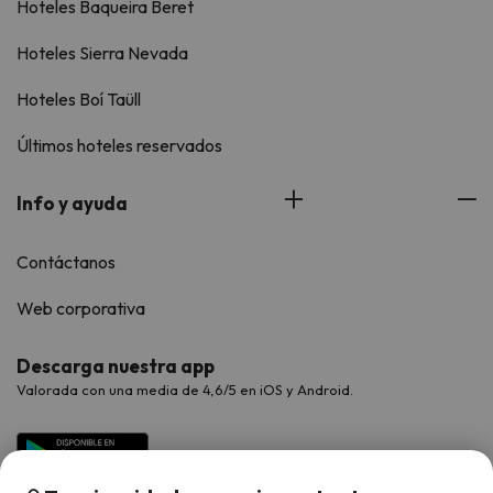
Hoteles Baqueira Beret
Hoteles Sierra Nevada
Hoteles Boí Taüll
Últimos hoteles reservados
Info y ayuda
Contáctanos
Web corporativa
Descarga nuestra app
Valorada con una media de 4,6/5 en iOS y Android.