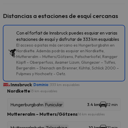
Distancias a estaciones de esquí cercanas
Con el forfait de Innsbruck puedes esquiar en varias
estaciones de esquí y disfrutar de 333 km esquiables
El acceso a pistas más cercano es Hungerburgbahn en
Nordkette. Además podrás esquiar en Nordkette,
Muttereralm – Mutters/Götzens, Patscherkofel, Rangger
Köpfl – Oberperfuss, Axamer Lizum, Glungezer – Tulfes,
Bergeralm – Steinach am Brenner, Kühtai, Schlick 2000 –
Fulpmes y Hochoetz - Oetz.
Innsbruck
Dominio
333 km esquiables
Nordkette
13 km esquiables
Hungerburgbahn
Funicular
3.4 km
12 min
Muttereralm – Mutters/Götzens
16 km esquiables
Muttereralmbahn
Telecabina
10 km
21 min