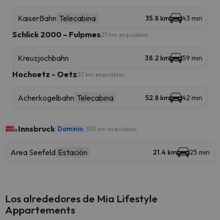
KaiserBahn
Telecabina
35.8 km
43 min
Schlick 2000 – Fulpmes
25 km esquiables
Kreuzjochbahn
38.2 km
59 min
Hochoetz - Oetz
37 km esquiables
Acherkogelbahn
Telecabina
52.8 km
42 min
Innsbruck
Dominio
333 km esquiables
Area Seefeld
Estación
21.4 km
25 min
Los alrededores de Mia Lifestyle
Appartements