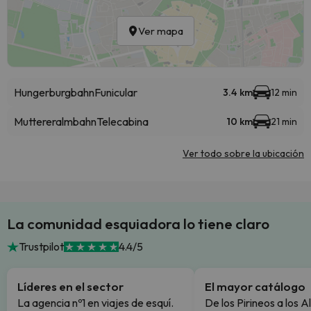
Ver mapa
Hungerburgbahn
Funicular
3.4 km
12 min
Muttereralmbahn
Telecabina
10 km
21 min
Ver todo sobre la ubicación
La comunidad esquiadora lo tiene claro
Trustpilot
4.4/5
Líderes en el sector
El mayor catálogo
La agencia nº1 en viajes de esquí.
De los Pirineos a los A