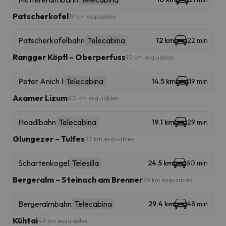
Patscherkofel
19 km esquiables
Patscherkofelbahn
Telecabina
12 km
22 min
Rangger Köpfl – Oberperfuss
10 km esquiables
Peter Anich I
Telecabina
14.5 km
19 min
Axamer Lizum
40 km esquiables
Hoadlbahn
Telecabina
19.1 km
29 min
Glungezer – Tulfes
23 km esquiables
Schartenkogel
Telesilla
24.5 km
60 min
Bergeralm – Steinach am Brenner
29 km esquiables
Bergeralmbahn
Telecabina
29.4 km
48 min
Kühtai
49 km esquiables