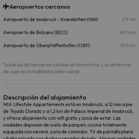
Aeropuertos cercanos
Aeropuerto de Innsbruck - Kranebitten (INN)
2.9 km
Aeropuerto de Bolzano (BZO)
90.1 km
Aeropuerto de Oberpfaffenhofen (OBF)
91.4 km
Todas las distancias se calculan en línea recta. Las distancias
de viaje en la realidad pueden variar.
Descripción del alojamiento
MIA Lifestyle Appartements está en Innsbruck, a 12 min a pie
de Tejado Dorado y a 1,2 km de Palacio Imperial de Innsbruck,
y ofrece alojamiento con wifi gratis y zona de estar. Las
unidades disponen de suelo de parquet, cocina totalmente
equipada con nevera, zona de comedor, TV de pantalla plana
y baño privado con ducha y secador de pelo. Algunas unidades