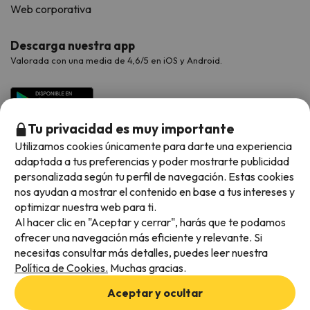
Web corporativa
Descarga nuestra app
Valorada con una media de 4,6/5 en iOS y Android.
Tu privacidad es muy importante
Utilizamos cookies únicamente para darte una experiencia
adaptada a tus preferencias y poder mostrarte publicidad
personalizada según tu perfil de navegación. Estas cookies
nos ayudan a mostrar el contenido en base a tus intereses y
optimizar nuestra web para ti.
Métodos de pago disponibles
Al hacer clic en "Aceptar y cerrar", harás que te podamos
ofrecer una navegación más eficiente y relevante. Si
necesitas consultar más detalles, puedes leer nuestra
Política de Cookies.
Muchas gracias.
Condiciones generales
Aceptar y ocultar
Privacidad de datos