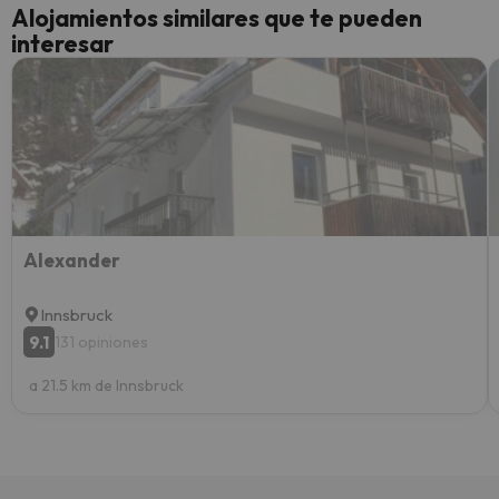
Alojamientos similares que te pueden
perfe
interesar
diner
Recom
vacaci
esquia
extra
yo.
Alexander
Innsbruck
9.1
131 opiniones
a 21.5 km de Innsbruck