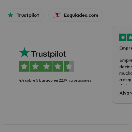
Trustpilot
Esquiades.com
Empre
Empre
decir
muchas
a esqu
4.4 sobre 5 basado en 2239 valoraciones
de tod
al cli
Alvar
he ten
culpa 
inmobi
y un t
cancel
cance