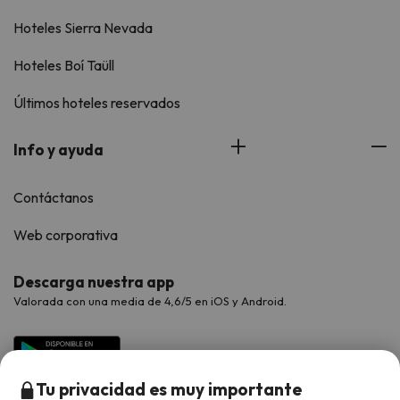
Hoteles Sierra Nevada
Hoteles Boí Taüll
Últimos hoteles reservados
Info y ayuda
Contáctanos
Web corporativa
Descarga nuestra app
Valorada con una media de 4,6/5 en iOS y Android.
Tu privacidad es muy importante