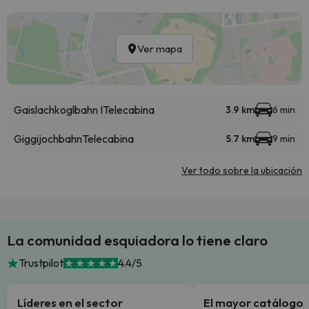
Ver mapa
Gaislachkoglbahn I
Telecabina
3.9 km
6 min
Giggijochbahn
Telecabina
5.7 km
9 min
Ver todo sobre la ubicación
La comunidad esquiadora lo tiene claro
Trustpilot
4.4/5
Líderes en el sector
El mayor catálogo