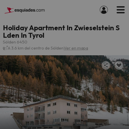
Holiday Apartment In Zwieselstein S
Lden In Tyrol
Sölden 6450
A 3.6 km del centro de Sölden
Ver en mapa