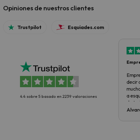
Opiniones de nuestros clientes
Trustpilot
Esquiades.com
Empre
Empre
decir
muchas
a esqu
4.4 sobre 5 basado en 2239 valoraciones
de tod
al cli
Alvar
he ten
culpa 
inmobi
y un t