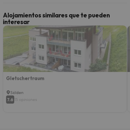
cancel
cance
Alojamientos similares que te pueden
perfe
interesar
diner
Recom
vacaci
esquia
extra
yo.
Gletschertraum
Sölden
7.6
15 opiniones