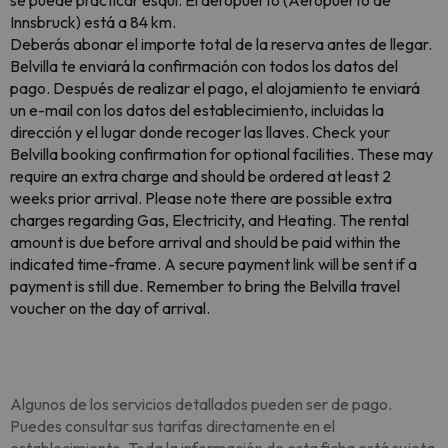
se puede practicar esquí. El aeropuerto (Aeropuerto de
Innsbruck) está a 84 km.
Deberás abonar el importe total de la reserva antes de llegar.
Belvilla te enviará la confirmación con todos los datos del
pago. Después de realizar el pago, el alojamiento te enviará
un e-mail con los datos del establecimiento, incluidas la
dirección y el lugar donde recoger las llaves. Check your
Belvilla booking confirmation for optional facilities. These may
require an extra charge and should be ordered at least 2
weeks prior arrival. Please note there are possible extra
charges regarding Gas, Electricity, and Heating. The rental
amount is due before arrival and should be paid within the
indicated time-frame. A secure payment link will be sent if a
payment is still due. Remember to bring the Belvilla travel
voucher on the day of arrival.
Algunos de los servicios detallados pueden ser de pago.
Puedes consultar sus tarifas directamente en el