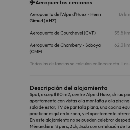
Aeropuertos cercanos
Aeropuerto de l'Alpe d'Huez - Henri
1.4 k
Giraud (AHZ)
Aeropuerto de Courchevel (CVF)
55.8 k
Aeropuerto de Chambery - Saboya
62.3 k
(CMF)
Todas las distancias se calculan en línea recta. Las
Descripción del alojamiento
Spot, exceptl 80 m2, centre Alpe d Huez, ski au pi
apartamento con vistas a la montaña y a la piscina 
sala de estar, TV de pantalla plana, una cocina eq
practicar esquí en la zona, y el apartamento ofrec
En este alojamiento no se pueden celebrar despedida
Ménandière, 8 pers, 3ch, 3sdb con antelación de tu 