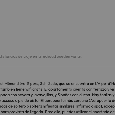
m
m
m
 distancias de viaje en la realidad pueden variar.
ed, Ménandière, 8 pers, 3ch, 3sdb, que se encuentra en L'Alpe-d'H
también tiene wifi gratis. El apartamento cuenta con terraza y vis
uipada con nevera y lavavajillas, y 3 baños con ducha. Hay toalla
e acceso a pie de pista. El aeropuerto más cercano (Aeropuerto d
s de soltero o soltera ni fiestas similares. Informa a spot, excep
hora prevista de llegada. Para ello, puedes utilizar el apartado de