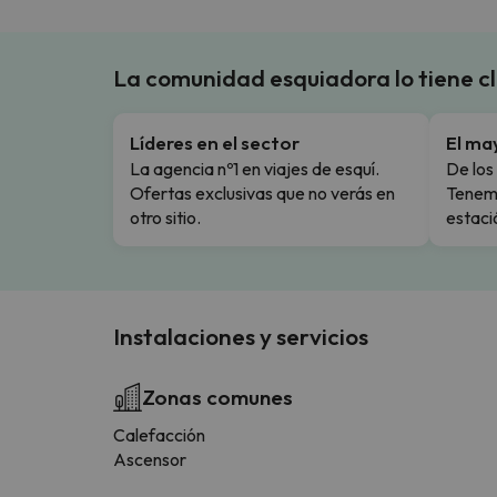
La comunidad esquiadora lo tiene c
Líderes en el sector
El ma
La agencia nº1 en viajes de esquí.
De los 
Ofertas exclusivas que no verás en
Tenemo
otro sitio.
estaci
Instalaciones y servicios
Zonas comunes
Calefacción
Ascensor