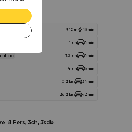
912 m
13 min
1 km
4 min
ecabina
1.2 km
4 min
1.4 km
3 min
10.2 km
34 min
26.2 km
42 min
e, 8 Pers, 3ch, 3sdb