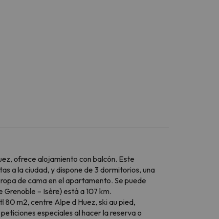
uez, ofrece alojamiento con balcón. Este
tas a la ciudad, y dispone de 3 dormitorios, una
s y ropa de cama en el apartamento. Se puede
e Grenoble – Isère) está a 107 km.
tl 80 m2, centre Alpe d Huez, ski au pied,
 peticiones especiales al hacer la reserva o