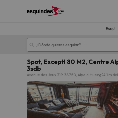
Esquí
Spot, Exceptl 80 M2, Centre Alp
3sdb
Esquí
Escapadas
Avenue des Jeux 319, 38750, Alpe d'Huez
A 1 m de
¡Vaya! No hemos encontrado ningún resultado 