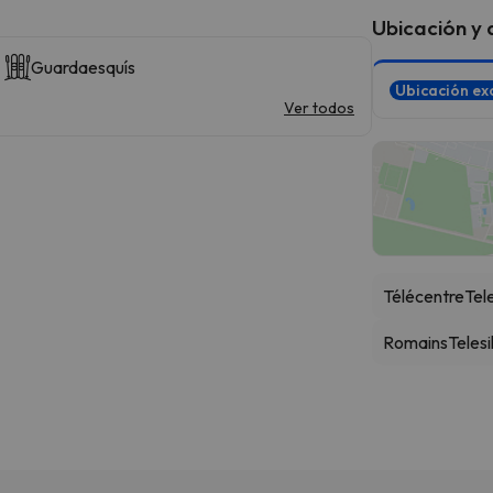
Ubicación y
Guardaesquís
Ubicación ex
Ver todos
Télécentre
Tel
Romains
Telesi