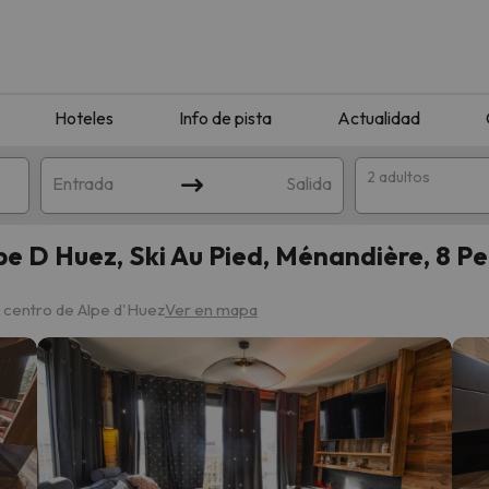
Hoteles
Info de pista
Actualidad
2 adultos
Entrada
Salida
e D Huez, Ski Au Pied, Ménandière, 8 Per
l centro de Alpe d'Huez
Ver en mapa
que coincida con tu búsqueda. Prueba a modificar el destino.