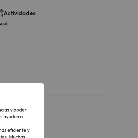
Actividades
squí
ncias y poder
os ayudan a
ás eficiente y
ies.
Muchas