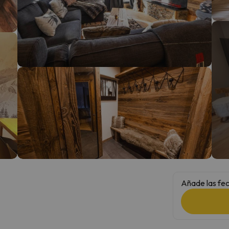
 el norte. En cuanto encuentre su brújula vuelve.
Añade las fec