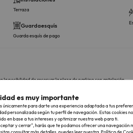
Terraza
E
Guardaesquís
Guarda esquís de pago
 la posibilidad de reservar la plaza de parking con antelación.
cidad es muy importante
s únicamente para darte una experiencia adaptada a tus prefere
ascotas.
dad personalizada según tu perfil de navegación. Estas cookies n
ido en base a tus intereses y optimizar nuestra web para ti.
"Aceptar y cerrar", harás que te podamos ofrecer una navegación m
esitas consultar más detalles, puedes leer nuestra
Política de Cook