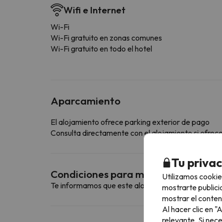
Wifi e Internet
Wi-Fi
Wi-Fi gratuito en zonas comunes
Wi-Fi gratuito en todo el hotel
Aparcamiento
El alojamiento ofrece parking exterior de pago
Consulta directamente con el alojamiento si ofrecen
Tu priva
Condiciones para mascotas
Utilizamos cookie
Te informamos que este alojamiento no admite m
mostrarte publici
mostrar el conten
Al hacer clic en 
relevante. Si nec