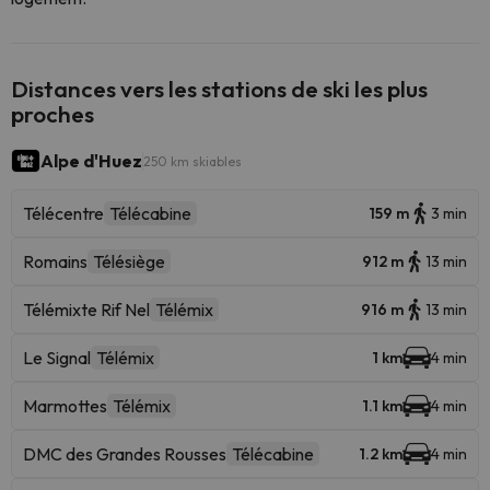
Distances vers les stations de ski les plus
proches
Alpe d'Huez
250 km skiables
Télécentre
Télécabine
159 m
3 min
Romains
Télésiège
912 m
13 min
Télémixte Rif Nel
Télémix
916 m
13 min
Le Signal
Télémix
1 km
4 min
Marmottes
Télémix
1.1 km
4 min
DMC des Grandes Rousses
Télécabine
1.2 km
4 min