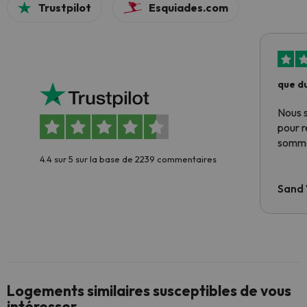
Trustpilot
Esquiades.com
que du
Nous 
pour 
somme
4.4 sur 5 sur la base de 2239 commentaires
Sand
Logements similaires susceptibles de vous
intéresser