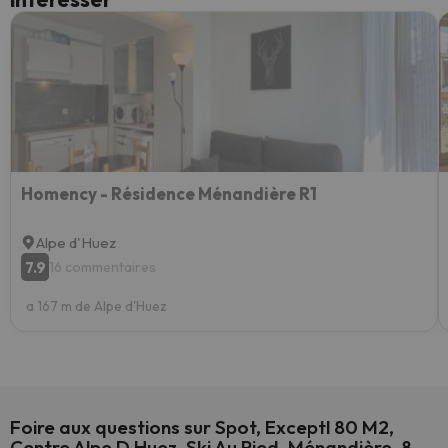
Homency - Résidence Ménandière R1
Alpe d'Huez
7.9
16 commentaires
a 167 m de Alpe d'Huez
Foire aux questions sur Spot, Exceptl 80 M2,
Centre Alpe D Huez, Ski Au Pied, Ménandière, 8