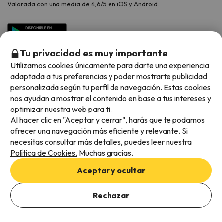
Valorada con una media de 4,6/5 en iOS y Android.
Tu privacidad es muy importante
Utilizamos cookies únicamente para darte una experiencia
adaptada a tus preferencias y poder mostrarte publicidad
personalizada según tu perfil de navegación. Estas cookies
nos ayudan a mostrar el contenido en base a tus intereses y
optimizar nuestra web para ti.
Métodos de pago disponibles
Al hacer clic en "Aceptar y cerrar", harás que te podamos
ofrecer una navegación más eficiente y relevante. Si
necesitas consultar más detalles, puedes leer nuestra
Política de Cookies.
Muchas gracias.
Condiciones generales
Aceptar y ocultar
Privacidad de datos
Añade las fechas para comprobar la disponibilidad
Política de cookies
Rechazar
Añadir fechas
Viajes para ti S.L.U. Copyright © Esquiades.com 2002-2026