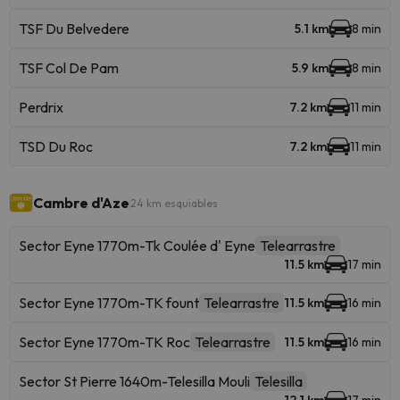
TSF Du Belvedere
5.1 km
8 min
TSF Col De Pam
5.9 km
8 min
Perdrix
7.2 km
11 min
TSD Du Roc
7.2 km
11 min
Cambre d'Aze
24 km esquiables
Sector Eyne 1770m-Tk Coulée d' Eyne
Telearrastre
11.5 km
17 min
Sector Eyne 1770m-TK fount
Telearrastre
11.5 km
16 min
Sector Eyne 1770m-TK Roc
Telearrastre
11.5 km
16 min
Sector St Pierre 1640m-Telesilla Mouli
Telesilla