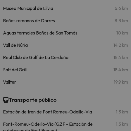
Museo Municipal de Llívia
6.6 km
Baños romanos de Dorres
8.3 km
Aguas termales Baños de San Tomás
10 km
Vall de Núria
14.2 km
Real Club de Golf de La Cerdaña
15.4 km
Salt del Grill
18.4 km
Vallter
19.9 km
Transporte público
Estación de tren de Font Romeu-Odeillo-Via
1.3 km
Font-Romeu-Odeillo-Via (QZF - Estación de
1.3 km
autobuses de Font Romeu)