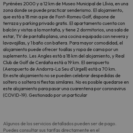
Pyrénées 2000 y a 12 km de Museo Municipal de Llívia, en una
zona donde se puede practicar senderismo. El alojamiento,
que está a 18 min a pie de Font-Romeu Golf, dispone de
terraza y parking privado gratis. El apartamento cuenta con
balcón y vistas a la montaña, y tiene 2 dormitorios, una sala de
estar, TV de pantalla plana, una cocina equipada con nevera y
lavavajillas, y 1 baño con bañera. Para mayor comodidad, el
alojamiento puede ofrecer toallas y ropa de cama por un
suplemento. Les Angles está a 18 km del alojamiento, y Real
Club de Golf de Cerdaña está a 19 km. El aeropuerto
(Aeropuerto de Andorra-La Seu d'Urgell) está a 70 km.
En este alojamiento no se pueden celebrar despedidas de
soltero o soltera ni fiestas similares. No es posible quedarse en
este alojamiento para pasar una cuarentena por coronavirus
(COVID-19). Gestionado por un particular
Algunos de los servicios detallados pueden ser de pago.
Puedes consultar sus tarifas directamente en el