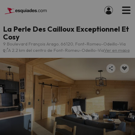
La Perle Des Cailloux Exceptionnel Et
Cosy
9 Boulevard François Arago, 66120, Font-Romeu-Odeillo-Via
A 2.2 km del centro de Font-Romeu-Odeillo-Via
Ver en mapa