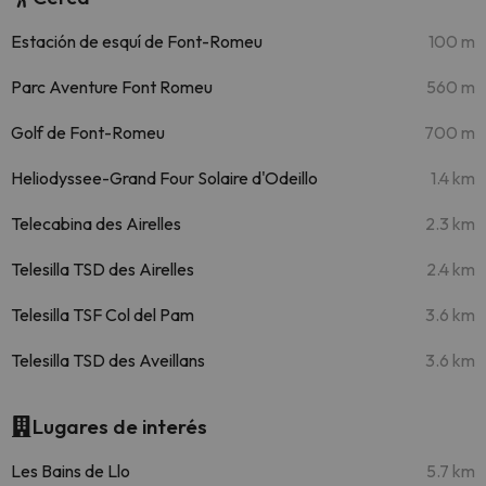
Estación de esquí de Font-Romeu
100 m
Parc Aventure Font Romeu
560 m
Golf de Font-Romeu
700 m
Heliodyssee-Grand Four Solaire d'Odeillo
1.4 km
Telecabina des Airelles
2.3 km
Telesilla TSD des Airelles
2.4 km
Telesilla TSF Col del Pam
3.6 km
Telesilla TSD des Aveillans
3.6 km
Lugares de interés
Les Bains de Llo
5.7 km