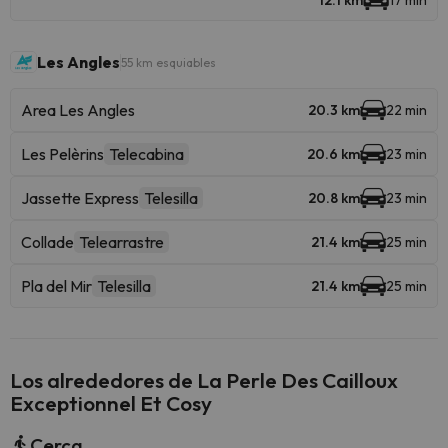
12.1 km
17 min
Les Angles
55 km esquiables
Area Les Angles
20.3 km
22 min
Les Pelèrins
Telecabina
20.6 km
23 min
Jassette Express
Telesilla
20.8 km
23 min
Collade
Telearrastre
21.4 km
25 min
Pla del Mir
Telesilla
21.4 km
25 min
Los alrededores de La Perle Des Cailloux
Exceptionnel Et Cosy
Cerca